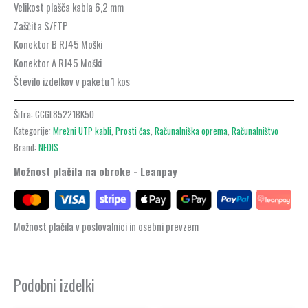
Velikost plašča kabla 6,2 mm
Zaščita S/FTP
Konektor B RJ45 Moški
Konektor A RJ45 Moški
Število izdelkov v paketu 1 kos
Šifra:
CCGL85221BK50
Kategorije:
Mrežni UTP kabli
,
Prosti čas
,
Računalniška oprema
,
Računalništvo
Brand:
NEDIS
Možnost plačila na obroke - Leanpay
Možnost plačila v poslovalnici in osebni prevzem
Podobni izdelki