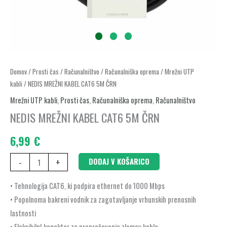
NEDIS
Domov
/
Prosti čas
/
Računalništvo
/
Računalniška oprema
/
Mrežni UTP
kabli
/ NEDIS MREŽNI KABEL CAT6 5M ČRN
MREŽNI
KABEL
Mrežni UTP kabli
,
Prosti čas
,
Računalniška oprema
,
Računalništvo
CAT6
NEDIS MREŽNI KABEL CAT6 5M ČRN
5M
6,99
€
ČRN
količina
-
+
DODAJ V KOŠARICO
• Tehnologija CAT6, ki podpira ethernet do 1000 Mbps
• Popolnoma bakreni vodnik za zagotavljanje vrhunskih prenosnih
lastnosti
• FleksibilnI konektor za preprečevanje zlomov kabla