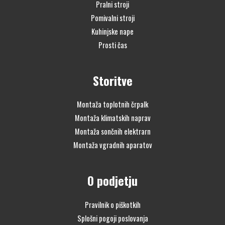
Pralni stroji
Pomivalni stroji
Kuhinjske nape
Prosti čas
Storitve
Montaža toplotnih črpalk
Montaža klimatskih naprav
Montaža sončnih elektrarn
Montaža vgradnih aparatov
O podjetju
Pravilnik o piškotkih
Splošni pogoji poslovanja