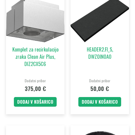
Komplet za recirkulacijo
HEADER2.FI_S,
zraka Clean Air Plus,
DWZ0IN0A0
DIZ2CX5C6
Dodatni pribor
Dodatni pribor
375,00
€
50,00
€
DODAJ V KOŠARICO
DODAJ V KOŠARICO