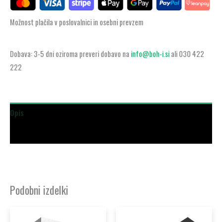
v
pomivalnem
Možnost plačila v poslovalnici in osebni prevzem
stroju,
HEZ629070
Dobava: 3-5 dni oziroma preveri dobavo na
info@boh-i.si
ali 030 422
količina
222
Opis
Dodatne podrobnosti
Podobni izdelki