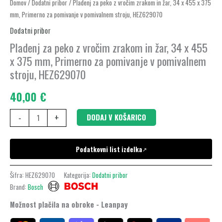
Pladenj
Domov
/
Dodatni pribor
/ Pladenj za peko z vročim zrakom in žar, 34 x 455 x 375
mm, Primerno za pomivanje v pomivalnem stroju, HEZ629070
za
peko
Dodatni pribor
z
Pladenj za peko z vročim zrakom in žar, 34 x 455
vročim
x 375 mm, Primerno za pomivanje v pomivalnem
zrakom
stroju, HEZ629070
in
40,00
€
žar,
34
-
+
DODAJ V KOŠARICO
x
455
Podatkovni list izdelka
x
↗
375
Šifra:
HEZ629070
Kategorija:
Dodatni pribor
mm,
Brand:
Bosch
Primerno
za
Možnost plačila na obroke - Leanpay
pomivanje