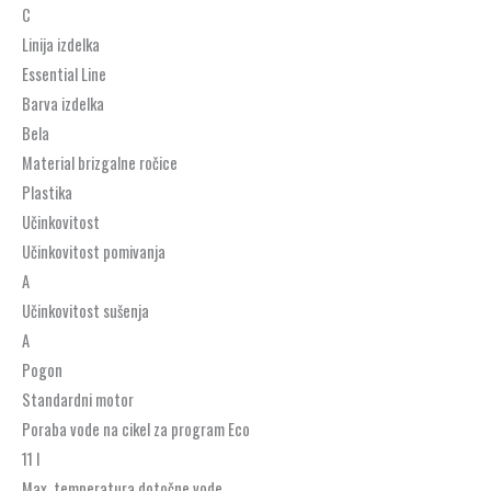
C
Linija izdelka
Essential Line
Barva izdelka
Bela
Material brizgalne ročice
Plastika
Učinkovitost
Učinkovitost pomivanja
A
Učinkovitost sušenja
A
Pogon
Standardni motor
Poraba vode na cikel za program Eco
11 l
Max. temperatura dotočne vode