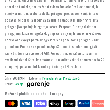
univerzalni, kristalni kozarci in 1h pomivanje. Pomivalni stroj ima številne
uporabne funkcije, npr. možnost vklopa funkcije 3 v 1 kar pomeni, da
stroj v primeru uporabe tabletke prilagodi proces pomivanja in tako
dodatno ne porablja sredstva za sijaj in samočistilni filter. Stroj ima
prilagodljivo spodnjo in zgornjo košaro. Preprost 2-nivojski sistem
prilagajanja košar omogoča zlaganje celo največjih loncev in krožnikov,
notranjost vašega pomivalnega stroja pa popolnoma prilagodi vašim
potrebam. Ponaša se s popolnim AquaStopom in spada v energijski
razred E, ter ima glasnost 47dB. Konec pranja označujeta zvočni in
svetlobni signal. Stroj ima možnost zakasnitve začetka pomivanja do 24
ur, upravja pa se na dotik preko priročnega LED zaslona.
Šifra:
20011914
Kategoriji:
Pomivalni stroji
,
Prostostoječi
Brand:
Gorenje
Možnost plačila na obroke - Leanpay