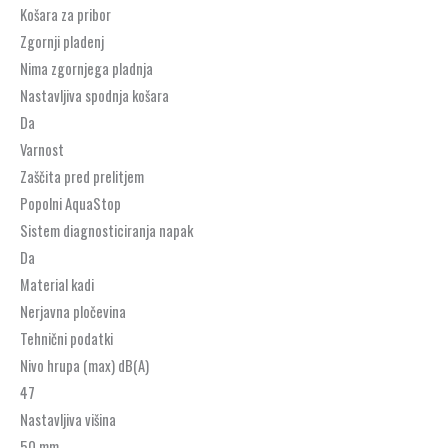
Košara za pribor
Zgornji pladenj
Nima zgornjega pladnja
Nastavljiva spodnja košara
Da
Varnost
Zaščita pred prelitjem
Popolni AquaStop
Sistem diagnosticiranja napak
Da
Material kadi
Nerjavna pločevina
Tehnični podatki
Nivo hrupa (max) dB(A)
47
Nastavljiva višina
50 mm