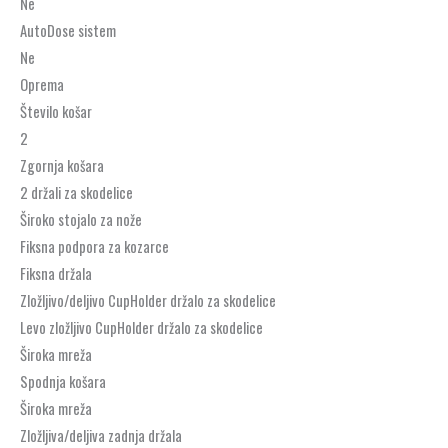
Ne
AutoDose sistem
Ne
Oprema
Število košar
2
Zgornja košara
2 držali za skodelice
Široko stojalo za nože
Fiksna podpora za kozarce
Fiksna držala
Zložljivo/deljivo CupHolder držalo za skodelice
Levo zložljivo CupHolder držalo za skodelice
Široka mreža
Spodnja košara
Široka mreža
Zložljiva/deljiva zadnja držala