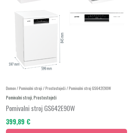
Pomivalni
Domov
/
Pomivalni stroji
/
Prostostoječi
/ Pomivalni stroj GS642E90W
stroj
Pomivalni stroji
,
Prostostoječi
GS642E90W
Pomivalni stroj GS642E90W
količina
399,89
€