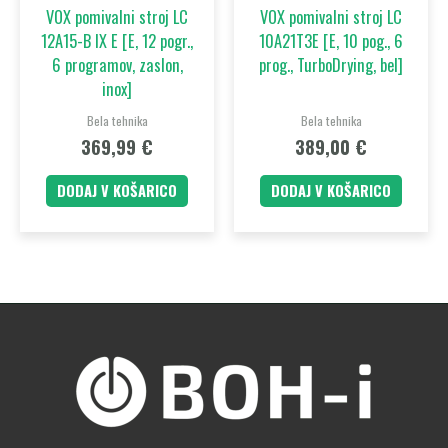
VOX pomivalni stroj LC
VOX pomivalni stroj LC
12A15-B IX E [E, 12 pogr.,
10A21T3E [E, 10 pog., 6
6 programov, zaslon,
prog., TurboDrying, bel]
inox]
Bela tehnika
Bela tehnika
369,99
€
389,00
€
DODAJ V KOŠARICO
DODAJ V KOŠARICO