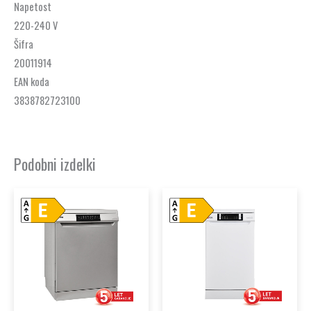
Napetost
220-240 V
Šifra
20011914
EAN koda
3838782723100
Podobni izdelki