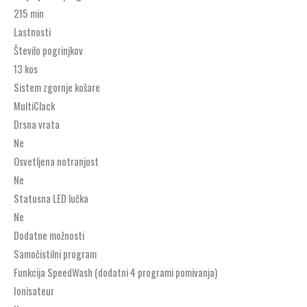
215 min
Lastnosti
Število pogrinjkov
13 kos
Sistem zgornje košare
MultiClack
Drsna vrata
Ne
Osvetljena notranjost
Ne
Statusna LED lučka
Ne
Dodatne možnosti
Samočistilni program
Funkcija SpeedWash (dodatni 4 programi pomivanja)
Ionisateur