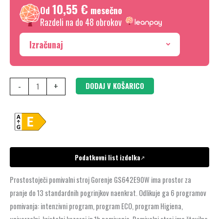
10,55 €
Od
mesečno
Razdeli na do 48 obrokov
Izračunaj
-
+
DODAJ V KOŠARICO
Podatkovni list izdelka
↗
Prostostoječi pomivalni stroj Gorenje GS642E90W ima prostor za
pranje do 13 standardnih pogrinjkov naenkrat. Odlikuje ga 6 programov
pomivanja: intenzivni program, program ECO, program Higiena,