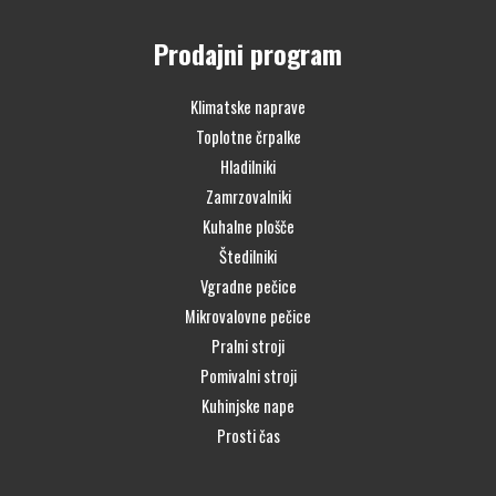
Prodajni program
Klimatske naprave
Toplotne črpalke
Hladilniki
Zamrzovalniki
Kuhalne plošče
Štedilniki
Vgradne pečice
Mikrovalovne pečice
Pralni stroji
Pomivalni stroji
Kuhinjske nape
Prosti čas