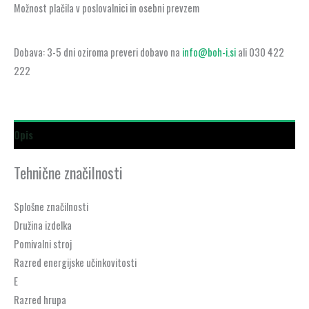
Možnost plačila v poslovalnici in osebni prevzem
Dobava: 3-5 dni oziroma preveri dobavo na
info@boh-i.si
ali 030 422
222
Opis
Tehnične značilnosti
Splošne značilnosti
Družina izdelka
Pomivalni stroj
Razred energijske učinkovitosti
E
Razred hrupa