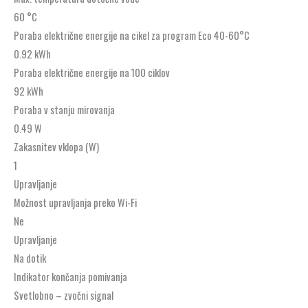
60 °C
Poraba električne energije na cikel za program Eco 40-60°C
0.92 kWh
Poraba električne energije na 100 ciklov
92 kWh
Poraba v stanju mirovanja
0.49 W
Zakasnitev vklopa (W)
1
Upravljanje
Možnost upravljanja preko Wi-Fi
Ne
Upravljanje
Na dotik
Indikator končanja pomivanja
Svetlobno – zvočni signal