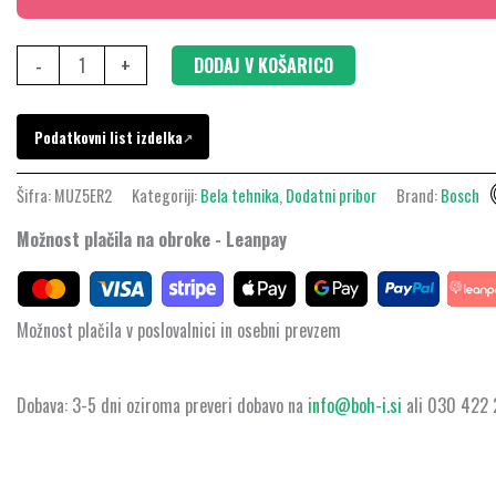
-
+
DODAJ V KOŠARICO
Podatkovni list izdelka
↗
Šifra:
MUZ5ER2
Kategoriji:
Bela tehnika
,
Dodatni pribor
Brand:
Bosch
Možnost plačila na obroke - Leanpay
Možnost plačila v poslovalnici in osebni prevzem
Dobava: 3-5 dni oziroma preveri dobavo na
info@boh-i.si
ali 030 422