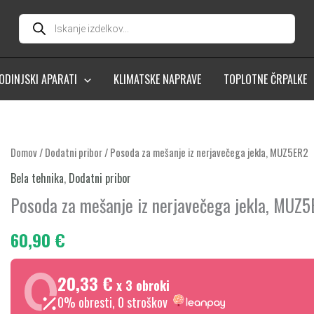
Products
search
ODINJSKI APARATI
KLIMATSKE NAPRAVE
TOPLOTNE ČRPALKE
Posoda
Domov
/
Dodatni pribor
/ Posoda za mešanje iz nerjavečega jekla, MUZ5ER2
za
Bela tehnika
,
Dodatni pribor
mešanje
Posoda za mešanje iz nerjavečega jekla, MUZ
iz
nerjavečega
60,90
€
jekla,
MUZ5ER2
20,33 €
x 3 obroki
količina
0% obresti, 0 stroškov