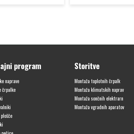
ajni program
Storitve
ke naprave
Montaža toplotnih črpalk
e črpalke
Montaža klimatskih naprav
ki
Montaža sončnih elektrarn
alniki
Montaža vgradnih aparatov
 plošče
ki
 pečice