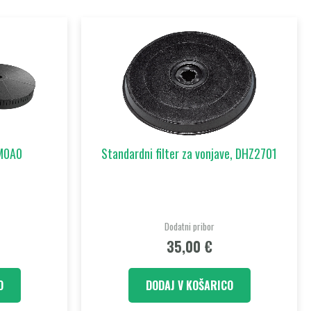
IM0A0
Standardni filter za vonjave, DHZ2701
Dodatni pribor
35,00
€
O
DODAJ V KOŠARICO