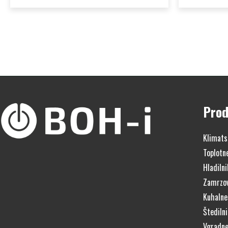
Prod
Klimats
Toplotn
Hladilni
Zamrzov
Kuhalne
Štedilni
Vgradne