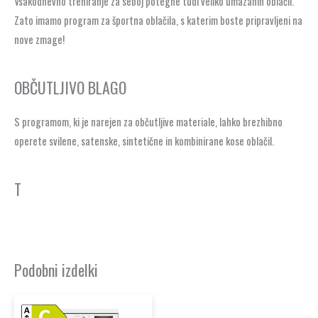
Vsakodnevno treniranje za seboj potegne tudi veliko umazanih oblačil.
Zato imamo program za športna oblačila, s katerim boste pripravljeni na
nove zmage!
OBČUTLJIVO BLAGO
S programom, ki je narejen za občutljive materiale, lahko brezhibno
operete svilene, satenske, sintetične in kombinirane kose oblačil.
T
Podobni izdelki