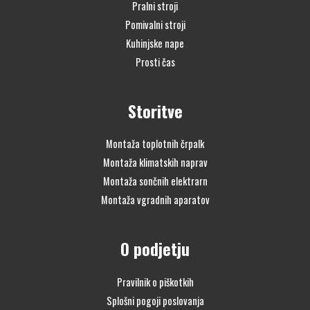
Pralni stroji
Pomivalni stroji
Kuhinjske nape
Prosti čas
Storitve
Montaža toplotnih črpalk
Montaža klimatskih naprav
Montaža sončnih elektrarn
Montaža vgradnih aparatov
O podjetju
Pravilnik o piškotkih
Splošni pogoji poslovanja