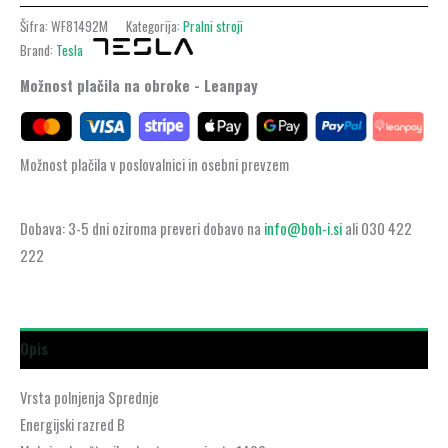
Šifra:
WF81492M
Kategorija:
Pralni stroji
Brand:
Tesla
Možnost plačila na obroke - Leanpay
Možnost plačila v poslovalnici in osebni prevzem
Dobava: 3-5 dni oziroma preveri dobavo na
info@boh-i.si
ali 030 422
222
Opis
Vrsta polnjenja Sprednje
Energijski razred B