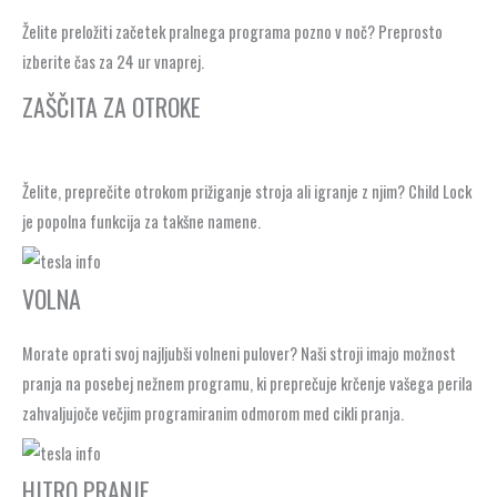
Želite preložiti začetek pralnega programa pozno v noč? Preprosto
izberite čas za 24 ur vnaprej.
ZAŠČITA ZA OTROKE
Želite, preprečite otrokom prižiganje stroja ali igranje z njim? Child Lock
je popolna funkcija za takšne namene.
VOLNA
Morate oprati svoj najljubši volneni pulover? Naši stroji imajo možnost
pranja na posebej nežnem programu, ki preprečuje krčenje vašega perila
zahvaljujoče večjim programiranim odmorom med cikli pranja.
HITRO PRANJE