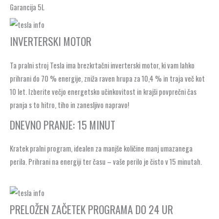
Garancija 5L
INVERTERSKI MOTOR
Ta pralni stroj Tesla ima brezkrtačni inverterski motor, ki vam lahko
prihrani do 70 % energije, zniža raven hrupa za 10,4 % in traja več kot
10 let. Izberite večjo energetsko učinkovitost in krajši povprečni čas
pranja s to hitro, tiho in zanesljivo napravo!
DNEVNO PRANJE: 15 MINUT
Kratek pralni program, idealen za manjše količine manj umazanega
perila. Prihrani na energiji ter času – vaše perilo je čisto v 15 minutah.
PRELOŽEN ZAČETEK PROGRAMA DO 24 UR