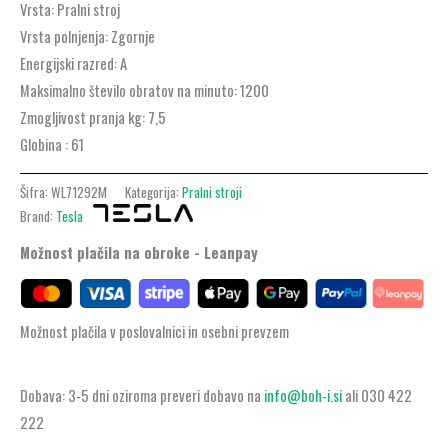
Vrsta:
Pralni stroj
Vrsta polnjenja:
Zgornje
Energijski razred: A
Maksimalno število obratov na minuto:
1200
Zmogljivost pranja kg:
7,5
Globina :
61
Šifra:
WL71292M
Kategorija:
Pralni stroji
Brand:
Tesla
Možnost plačila na obroke - Leanpay
Možnost plačila v poslovalnici in osebni prevzem
Dobava: 3-5 dni oziroma preveri dobavo na
info@boh-i.si
ali 030 422
222