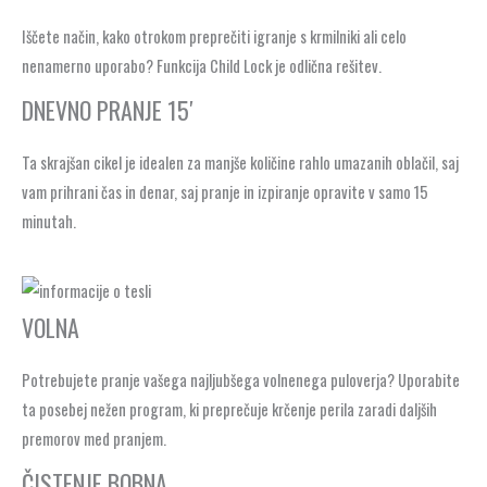
Iščete način, kako otrokom preprečiti igranje s krmilniki ali celo
nenamerno uporabo? Funkcija Child Lock je odlična rešitev.
DNEVNO PRANJE 15′
Ta skrajšan cikel je idealen za manjše količine rahlo umazanih oblačil, saj
vam prihrani čas in denar, saj pranje in izpiranje opravite v samo 15
minutah.
VOLNA
Potrebujete pranje vašega najljubšega volnenega puloverja? Uporabite
ta posebej nežen program, ki preprečuje krčenje perila zaradi daljših
premorov med pranjem.
ČISTENJE BOBNA