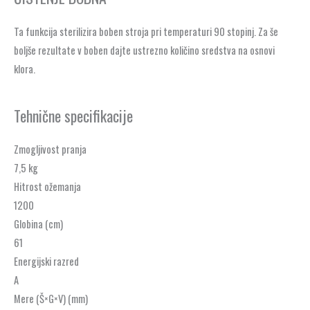
Ta funkcija sterilizira boben stroja pri temperaturi 90 stopinj. Za še
boljše rezultate v boben dajte ustrezno količino sredstva na osnovi
klora.
Tehnične specifikacije
Zmogljivost pranja
7,5 kg
Hitrost ožemanja
1200
Globina (cm)
61
Energijski razred
A
Mere (Š×G×V) (mm)