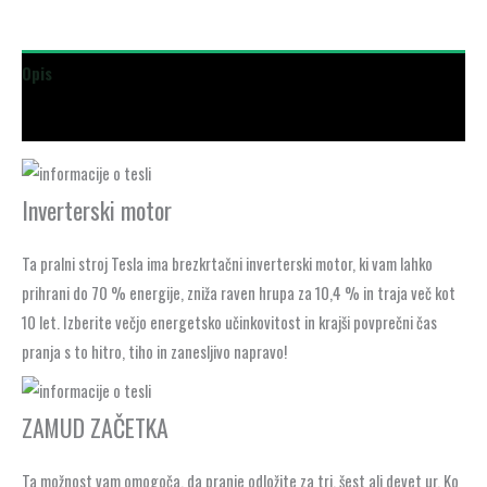
Opis
Dodatne podrobnosti
Inverterski motor
Ta pralni stroj Tesla ima brezkrtačni inverterski motor, ki vam lahko
prihrani do 70 % energije, zniža raven hrupa za 10,4 % in traja več kot
10 let. Izberite večjo energetsko učinkovitost in krajši povprečni čas
pranja s to hitro, tiho in zanesljivo napravo!
ZAMUD ZAČETKA
Ta možnost vam omogoča, da pranje odložite za tri, šest ali devet ur. Ko