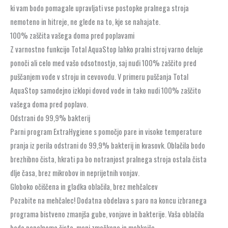
ki vam bodo pomagale upravljati vse postopke pralnega stroja
nemoteno in hitreje, ne glede na to, kje se nahajate.
100% zaščita vašega doma pred poplavami
Z varnostno funkcijo Total AquaStop lahko pralni stroj varno deluje
ponoči ali celo med vašo odsotnostjo, saj nudi 100% zaščito pred
puščanjem vode v stroju in cevovodu. V primeru puščanja Total
AquaStop samodejno izklopi dovod vode in tako nudi 100% zaščito
vašega doma pred poplavo.
Odstrani do 99,9% bakterij
Parni program ExtraHygiene s pomočjo pare in visoke temperature
pranja iz perila odstrani do 99,9% bakterij in kvasovk. Oblačila bodo
brezhibno čista, hkrati pa bo notranjost pralnega stroja ostala čista
dlje časa, brez mikrobov in neprijetnih vonjav.
Globoko očiščena in gladka oblačila, brez mehčalcev
Pozabite na mehčalec! Dodatna obdelava s paro na koncu izbranega
programa bistveno zmanjša gube, vonjave in bakterije. Vaša oblačila
bodo popolnoma čista, manj zmečkana in mehkejša.