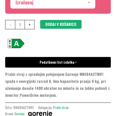
Izračunaj
-
+
DODAJ V KOŠARICO
Podatkovni list izdelka
↗
Pralni stroj s sprednjim polnjenjem Gorenje WNS84A2TWIFI
spada v energijski razred A. Ima kapaciteto pranja 8 kg, pri
ožemanju doseže 1400 obratov na minuto in se lahko pohvali z
Inverter PowerDrive motorjem.
Šifra:
WNS84A2TWIFI
Kategorija:
Pralni stroji
Brand:
Gorenje