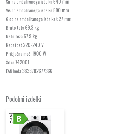
640 mm
Širina embaliranega izdelka
890 mm
Višina embaliranega izdelka
627 mm
Globina embaliranega izdelka
69.3 kg
Bruto teža
67.9 kg
Neto teža
220-240 V
Napetost
1900 W
Priključna moč
742001
Šifra
3838782677366
EAN koda
Podobni izdelki