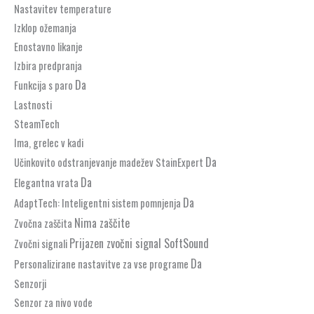
Nastavitev temperature
Izklop ožemanja
Enostavno likanje
Izbira predpranja
Da
Funkcija s paro
Lastnosti
SteamTech
Ima, grelec v kadi
Da
Učinkovito odstranjevanje madežev StainExpert
Da
Elegantna vrata
Da
AdaptTech: Inteligentni sistem pomnjenja
Nima zaščite
Zvočna zaščita
Prijazen zvočni signal SoftSound
Zvočni signali
Da
Personalizirane nastavitve za vse programe
Senzorji
Senzor za nivo vode