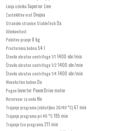
Superior Line
Linija izdelka
Dvojna
Zasteklitev vrat
Da
Stranske stranice StableTech
Učinkovitost
8 kg
Polnitev pranje
54 l
Prostornina bobna
1400 obr/min
Število obratov centrifuge 1/1
1400 obr/min
Število obratov centrifuge 1/2
1400 obr/min
Število obratov centrifuge 1/4
Da
WaveActive boben
Inverter PowerDrive motor
Pogon
Ne
Rezervoar za vodo
67 min
Trajanje programa (občutljivo 30/40 °C)
195 min
Trajanje programa pri 40 °C
211 min
Trajanje Eco programa