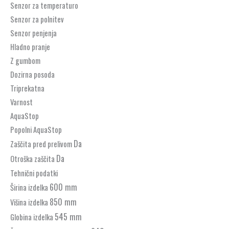
Senzor za temperaturo
Senzor za polnitev
Senzor penjenja
Hladno pranje
Z gumbom
Dozirna posoda
Triprekatna
Varnost
AquaStop
Popolni AquaStop
Da
Zaščita pred prelivom
Da
Otroška zaščita
Tehnični podatki
600 mm
Širina izdelka
850 mm
Višina izdelka
545 mm
Globina izdelka