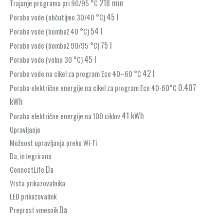
218 min
Trajanje programa pri 90/95 °C
45 l
Poraba vode (občutljivo 30/40 °C)
54 l
Poraba vode (bombaž 40 °C)
75 l
Poraba vode (bombaž 90/95 °C)
45 l
Poraba vode (volna 30 °C)
42 l
Poraba vode na cikel za program Eco 40–60 °C
0.407
Poraba električne energije na cikel za program Eco 40-60°C
kWh
41 kWh
Poraba električne energije na 100 ciklov
Upravljanje
Možnost upravljanja preko Wi-Fi
Da, integrirano
Da
ConnectLife
Vrsta prikazovalnika
LED prikazovalnik
Da
Preprost vmesnik