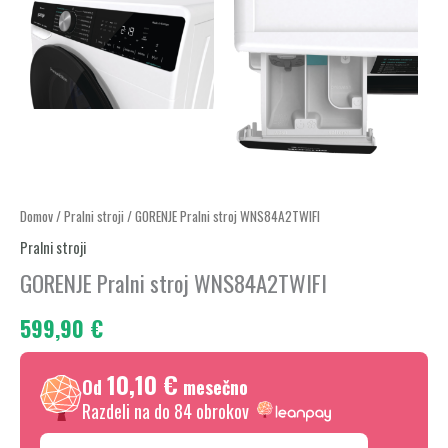
GORENJE
Domov
/
Pralni stroji
/ GORENJE Pralni stroj WNS84A2TWIFI
Pralni
Pralni stroji
stroj
GORENJE Pralni stroj WNS84A2TWIFI
WNS84A2TWIFI
599,90
€
količina
10,10 €
Od
mesečno
Razdeli na do 84 obrokov