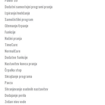
Power 59′
Dodatni samostojni programi pranja
Izpiranje/mehčanje
Samočistilni program
Ožemanje/črpanje
Funkcije
Načini pranja
TimeCare
NormalCare
Dodatne funkcije
Nastavitev konca pranja
Črpalka stop
Skrajšanje programa
Pavza
Shranjevanje osebnih nastavitev
Dodajanje perila
Zvišan nivo vode