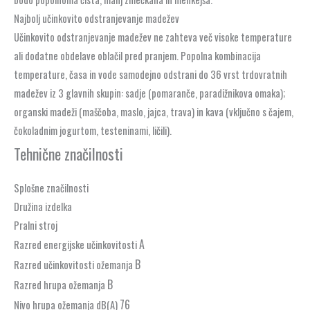
Najbolj učinkovito odstranjevanje madežev
Učinkovito odstranjevanje madežev ne zahteva več visoke temperature
ali dodatne obdelave oblačil pred pranjem. Popolna kombinacija
temperature, časa in vode samodejno odstrani do 36 vrst trdovratnih
madežev iz 3 glavnih skupin: sadje (pomaranče, paradižnikova omaka);
organski madeži (maščoba, maslo, jajca, trava) in kava (vključno s čajem,
čokoladnim jogurtom, testeninami, ličili).
Tehnične značilnosti
Splošne značilnosti
Družina izdelka
Pralni stroj
A
Razred energijske učinkovitosti
B
Razred učinkovitosti ožemanja
B
Razred hrupa ožemanja
76
Nivo hrupa ožemanja dB(A)