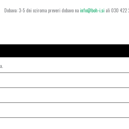
Dobava: 3-5 dni oziroma preveri dobavo na
info@boh-i.si
ali 030 422
a.