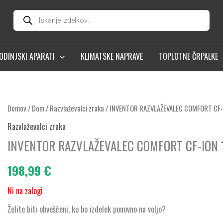
Products
search
ODINJSKI APARATI
KLIMATSKE NAPRAVE
TOPLOTNE ČRPALKE
Domov
/
Dom
/
Razvlaževalci zraka
/ INVENTOR RAZVLAŽEVALEC COMFORT CF-
Razvlaževalci zraka
INVENTOR RAZVLAŽEVALEC COMFORT CF-ION 
198,99
€
Ni na zalogi
Želite biti obveščeni, ko bo izdelek ponovno na voljo?