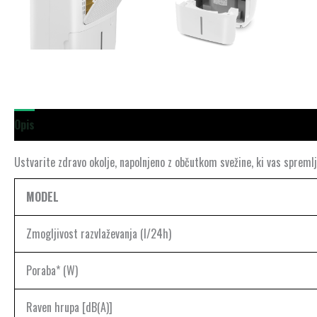
Opis
Dodatne podrobnosti
Ustvarite zdravo okolje, napolnjeno z občutkom svežine, ki vas spremlj
MODEL
Zmogljivost razvlaževanja (l/24h)
Poraba* (W)
Raven hrupa [dB(A)]