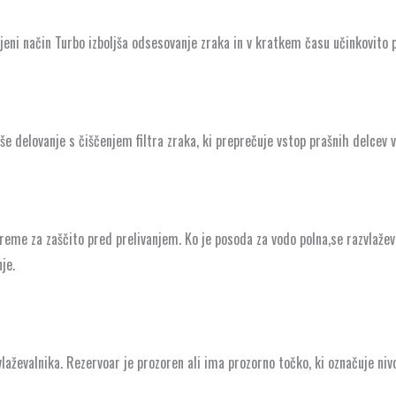
eni način Turbo izboljša odsesovanje zraka in v kratkem času učinkovito p
še delovanje s čiščenjem filtra zraka, ki preprečuje vstop prašnih delcev v 
eme za zaščito pred prelivanjem. Ko je posoda za vodo polna,se razvlaževa
je.
ževalnika. Rezervoar je prozoren ali ima prozorno točko, ki označuje niv