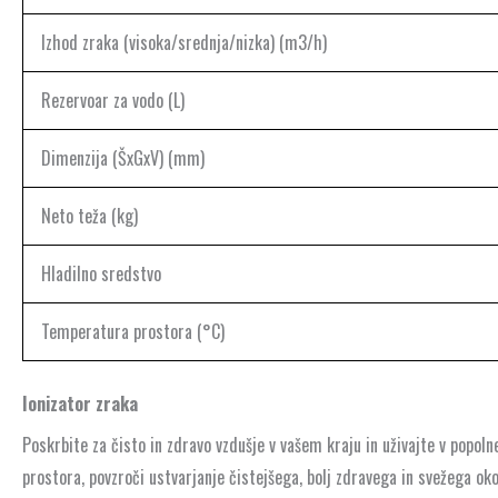
Izhod zraka (visoka/srednja/nizka) (m3/h)
Rezervoar za vodo (L)
Dimenzija (ŠxGxV) (mm)
Neto teža (kg)
Hladilno sredstvo
Temperatura prostora (°C)
Ionizator zraka
Poskrbite za čisto in zdravo vzdušje v vašem kraju in uživajte v popol
prostora, povzroči ustvarjanje čistejšega, bolj zdravega in svežega o