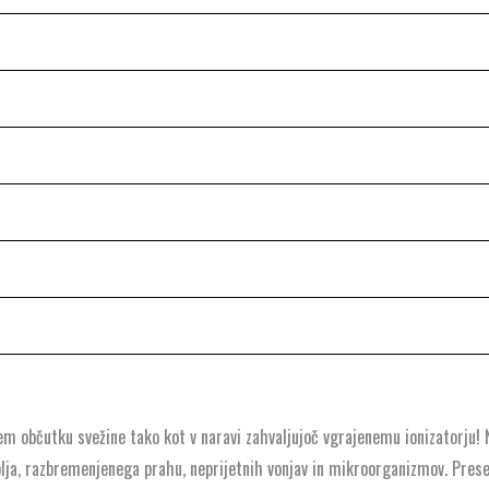
nem občutku svežine tako kot v naravi zahvaljujoč vgrajenemu ionizatorju! 
kolja, razbremenjenega prahu, neprijetnih vonjav in mikroorganizmov. Prese