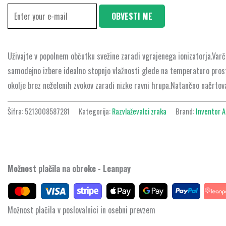
OBVESTI ME
Uživajte v popolnem občutku svežine zaradi vgrajenega ionizatorja.Varč
samodejno izbere idealno stopnjo vlažnosti glede na temperaturo prost
okolje brez neželenih zvokov zaradi nizke ravni hrupa.Natančno načrto
Šifra:
5213008587281
Kategorija:
Razvlaževalci zraka
Brand:
Inventor A.
Možnost plačila na obroke - Leanpay
Možnost plačila v poslovalnici in osebni prevzem