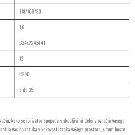
118/100/80
1,6
334x224x441
12
R290
5 do 35
Način, kako se ionizator spopada s škodljivimi delci v ozračju vašega
netila vas bo razlika v kakovosti zraka vašega prostora, s tem boste