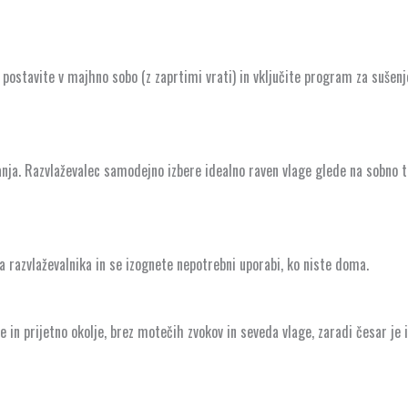
li postavite v majhno sobo (z zaprtimi vrati) in vključite program za sušen
anja. Razvlaževalec samodejno izbere idealno raven vlage glede na sobno t
razvlaževalnika in se izognete nepotrebni uporabi, ko niste doma.
in prijetno okolje, brez motečih zvokov in seveda vlage, zaradi česar je i