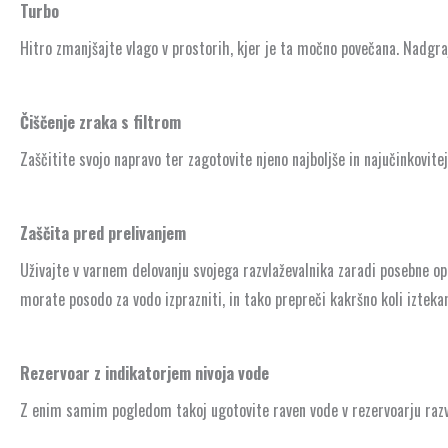
Turbo
Hitro zmanjšajte vlago v prostorih, kjer je ta močno povečana. Nadgraj
Čiščenje zraka s filtrom
Zaščitite svojo napravo ter zagotovite njeno najboljše in najučinkovitej
Zaščita pred prelivanjem
Uživajte v varnem delovanju svojega razvlaževalnika zaradi posebne opr
morate posodo za vodo izprazniti, in tako prepreči kakršno koli iztekan
Rezervoar z indikatorjem nivoja vode
Z enim samim pogledom takoj ugotovite raven vode v rezervoarju razvla