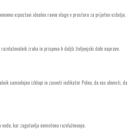
onovno vzpostavi idealno raven vlage v prostoru za prijetno vzdušje.
razvlaževalnik zraka in prispeva k daljši življenjski dobi naprave.
lnik samodejno izklopi in zasveti indikator Polno, da vas obvesti, da
o vode, kar zagotavlja nemoteno razvlaževanje.