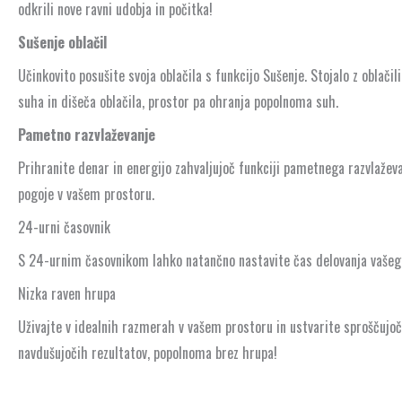
odkrili nove ravni udobja in počitka!
Sušenje oblačil
Učinkovito posušite svoja oblačila s funkcijo Sušenje. Stojalo z oblači
suha in dišeča oblačila, prostor pa ohranja popolnoma suh.
Pametno razvlaževanje
Prihranite denar in energijo zahvaljujoč funkciji pametnega razvlažev
pogoje v vašem prostoru.
24-urni časovnik
S 24-urnim časovnikom lahko natančno nastavite čas delovanja vašega 
Nizka raven hrupa
Uživajte v idealnih razmerah v vašem prostoru in ustvarite sproščujoče 
navdušujočih rezultatov, popolnoma brez hrupa!