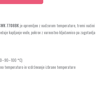
SWK 7708BK
je opremljen z nadzorom temperature, tremi načini
prečuje kapljanje vode, pokrov z varnostno ključavnico pa zagotavlja
–80–90–100 °C)
rano temperaturo in vzdrževanje izbrane temperature