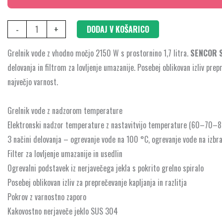
-
+
DODAJ V KOŠARICO
Grelnik vode z vhodno močjo 2150 W s prostornino 1,7 litra.
SENCOR 
delovanja in filtrom za lovljenje umazanije. Posebej oblikovan izliv pre
največjo varnost.
Grelnik vode z nadzorom temperature
Elektronski nadzor temperature z nastavitvijo temperature (60–70
3 načini delovanja – ogrevanje vode na 100 °C, ogrevanje vode na izb
Filter za lovljenje umazanije in usedlin
Ogrevalni podstavek iz nerjavečega jekla s pokrito grelno spiralo
Posebej oblikovan izliv za preprečevanje kapljanja in razlitja
Pokrov z varnostno zaporo
Kakovostno nerjaveče jeklo SUS 304