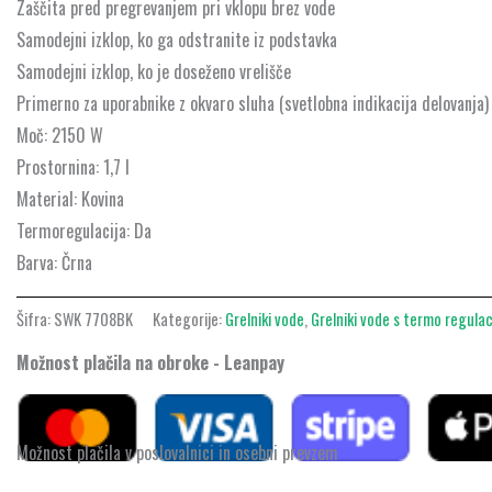
Zaščita pred pregrevanjem pri vklopu brez vode
Samodejni izklop, ko ga odstranite iz podstavka
Samodejni izklop, ko je doseženo vrelišče
Primerno za uporabnike z okvaro sluha (svetlobna indikacija delovanja)
Moč: 2150 W
Prostornina: 1,7 l
Material: Kovina
Termoregulacija: Da
Barva: Črna
Šifra:
SWK 7708BK
Kategorije:
Grelniki vode
,
Grelniki vode s termo regulac
Možnost plačila na obroke - Leanpay
Možnost plačila v poslovalnici in osebni prevzem