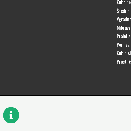
Kuhalne
Štedilni
Vgradne
Mikrova
Pralni s
Pomivaln
Kuhinjs
Prosti 