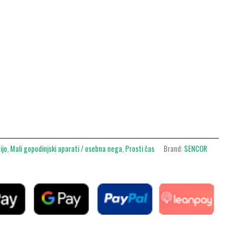
ijo
,
Mali gopodinjski aparati / osebna nega
,
Prosti čas
Brand:
SENCOR