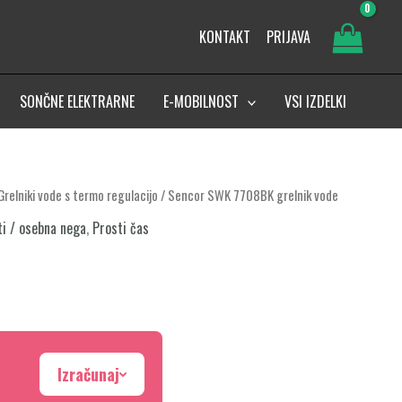
KONTAKT
PRIJAVA
SONČNE ELEKTRARNE
E-MOBILNOST
VSI IZDELKI
Grelniki vode s termo regulacijo
/ Sencor SWK 7708BK grelnik vode
ti / osebna nega
,
Prosti čas
Izračunaj