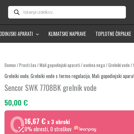
Products
search
ODINJSKI APARATI
KLIMATSKE NAPRAVE
TOPLOTNE ČRPALKE
Sencor
Domov
/
Prosti čas
/
Mali gopodinjski aparati / osebna nega
/
Grelniki vode
/
SWK
Grelniki vode
,
Grelniki vode s termo regulacijo
,
Mali gopodinjski apara
7708BK
Sencor SWK 7708BK grelnik vode
grelnik
vode
50,00
€
količina
16,67 €
x 3 obroki
0% obresti, 0 stroškov