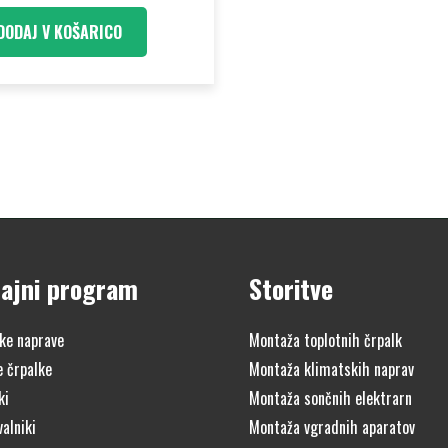
DODAJ V KOŠARICO
ajni program
Storitve
ke naprave
Montaža toplotnih črpalk
e črpalke
Montaža klimatskih naprav
ki
Montaža sončnih elektrarn
alniki
Montaža vgradnih aparatov