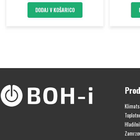
DODAJ V KOŠARICO
Prod
Klimats
Toplotn
Hladilni
Zamrzov