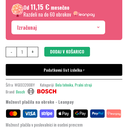
11,15 €
kg,
Od
mesečno
1200
Razdeli na do 60 obrokov
o/min,
Izračunaj
WGE03200BY
količina
-
+
DODAJ V KOŠARICO
Podatkovni list izdelka
↗
Šifra:
WGE03200BY
Kategoriji:
Bela tehnika
,
Pralni stroji
Brand:
Bosch
Možnost plačila na obroke - Leanpay
Možnost plačila v poslovalnici in osebni prevzem