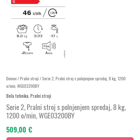
Serie
Domov
/
Pralni stroji
/ Serie 2, Pralni stroj s polnjenjem spredaj, 8 kg, 1200
o/min, WGE03200BY
2,
Pralni
Bela tehnika
,
Pralni stroji
stroj
Serie 2, Pralni stroj s polnjenjem spredaj, 8 kg,
s
1200 o/min, WGE03200BY
polnjenjem
509,00
€
spredaj,
8