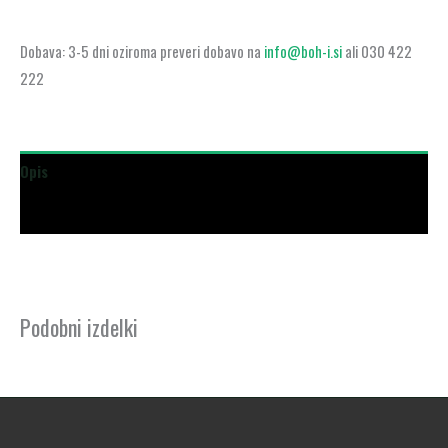
Dobava: 3-5 dni oziroma preveri dobavo na
info@boh-i.si
ali 030 422
222
Opis
Dodatne podrobnosti
Podobni izdelki