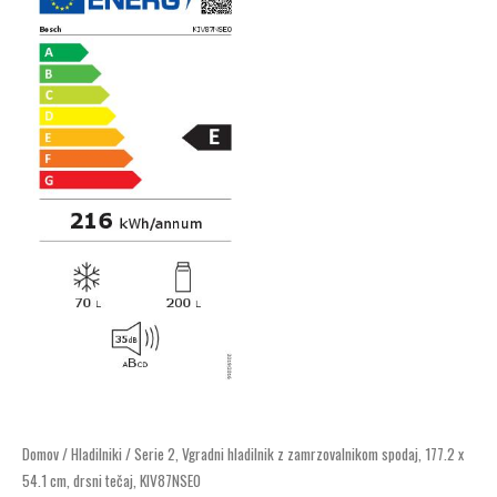
Serie
Domov
/
Hladilniki
/ Serie 2, Vgradni hladilnik z zamrzovalnikom spodaj, 177.2 x
54.1 cm, drsni tečaj, KIV87NSE0
2,