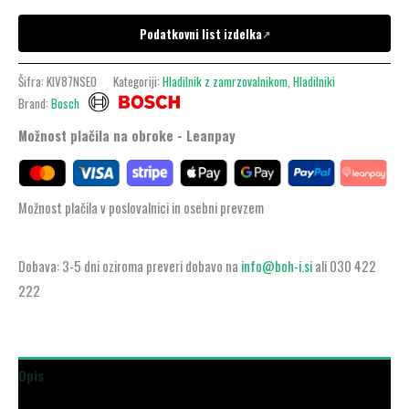
Podatkovni list izdelka
↗
Šifra:
KIV87NSE0
Kategoriji:
Hladilnik z zamrzovalnikom
,
Hladilniki
Brand:
Bosch
Možnost plačila na obroke - Leanpay
Možnost plačila v poslovalnici in osebni prevzem
Dobava: 3-5 dni oziroma preveri dobavo na
info@boh-i.si
ali 030 422
222
Opis