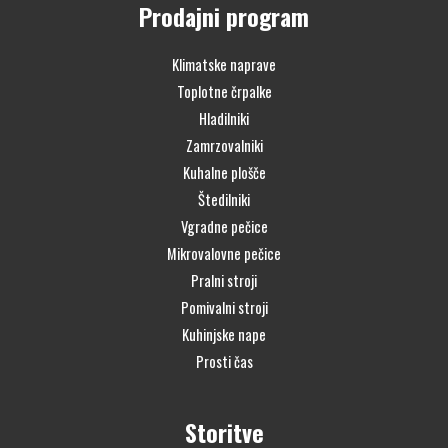
Prodajni program
Klimatske naprave
Toplotne črpalke
Hladilniki
Zamrzovalniki
Kuhalne plošče
Štedilniki
Vgradne pečice
Mikrovalovne pečice
Pralni stroji
Pomivalni stroji
Kuhinjske nape
Prosti čas
Storitve