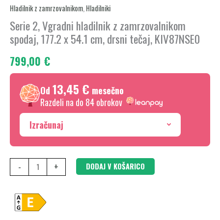
Vgradni
Hladilnik z zamrzovalnikom
,
Hladilniki
hladilnik
Serie 2, Vgradni hladilnik z zamrzovalnikom
z
spodaj, 177.2 x 54.1 cm, drsni tečaj, KIV87NSE0
zamrzovalnikom
799,00
€
spodaj,
177.2
13,45 €
x
Od
mesečno
54.1
Razdeli na do 84 obrokov
cm,
Izračunaj
drsni
tečaj,
KIV87NSE0
-
+
DODAJ V KOŠARICO
količina