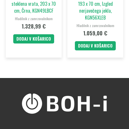
steklena vrata, 203 x 70
193 x 70 cm, Izgled
cm, Črna, KGN49LBCF
nerjavečega jekla,
KGN56XLEB
Hladilnik z zamrzovalnikom
1.328,99
€
Hladilnik z zamrzovalnikom
1.059,00
€
DODAJ V KOŠARICO
DODAJ V KOŠARICO