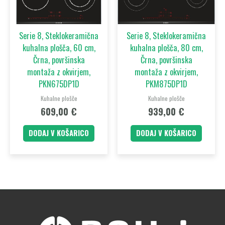
Serie 8, Steklokeramična
Serie 8, Steklokeramična
kuhalna plošča, 60 cm,
kuhalna plošča, 80 cm,
Črna, površinska
Črna, površinska
montaža z okvirjem,
montaža z okvirjem,
PKN675DP1D
PKM875DP1D
Kuhalne plošče
Kuhalne plošče
609,00
€
939,00
€
DODAJ V KOŠARICO
DODAJ V KOŠARICO