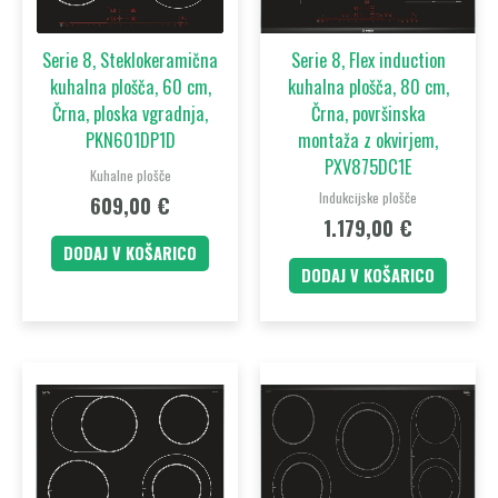
Serie 8, Steklokeramična
Serie 8, Flex induction
kuhalna plošča, 60 cm,
kuhalna plošča, 80 cm,
Črna, ploska vgradnja,
Črna, površinska
PKN601DP1D
montaža z okvirjem,
PXV875DC1E
Kuhalne plošče
Indukcijske plošče
609,00
€
1.179,00
€
DODAJ V KOŠARICO
DODAJ V KOŠARICO