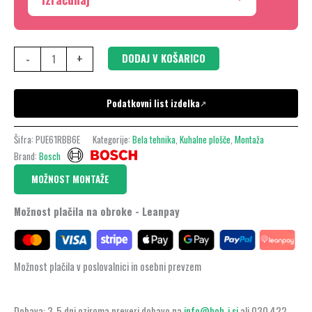
okvirja,
PUE61RBB6E
količina
-
+
DODAJ V KOŠARICO
Podatkovni list izdelka
↗
Šifra:
PUE61RBB6E
Kategorije:
Bela tehnika
,
Kuhalne plošče
,
Montaža
Brand:
Bosch
MOŽNOST MONTAŽE
Možnost plačila na obroke - Leanpay
Možnost plačila v poslovalnici in osebni prevzem
Dobava: 3-5 dni oziroma preveri dobavo na
info@boh-i.si
ali 030 422