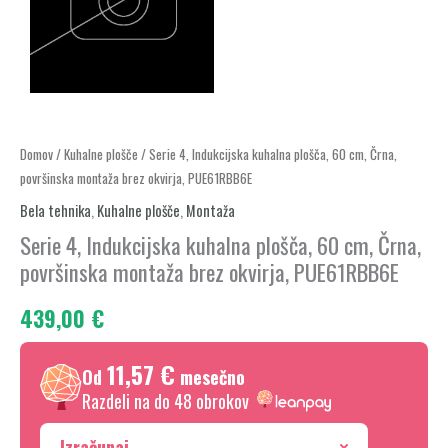
Serie
Domov
/
Kuhalne plošče
/ Serie 4, Indukcijska kuhalna plošča, 60 cm, Črna,
površinska montaža brez okvirja, PUE61RBB6E
4,
Indukcijska
Bela tehnika
,
Kuhalne plošče
,
Montaža
kuhalna
Serie 4, Indukcijska kuhalna plošča, 60 cm, Črna,
plošča,
površinska montaža brez okvirja, PUE61RBB6E
60
439,00
€
cm,
Črna,
11,57 €
površinska
Od
mesečno
montaža
Razdeli na do 48 obrokov
brez
Izračunaj