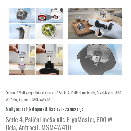
Serie
Domov
/
Mali gospodinjski aparati
/ Serie 4, Palični mešalnik, ErgoMaster, 800
W, Bela, Antracit, MSM4W410
4,
Palični
Mali gospodinjski aparati
,
Nastavek za mešanje
mešalnik,
Serie 4, Palični mešalnik, ErgoMaster, 800 W,
ErgoMaster,
Bela, Antracit, MSM4W410