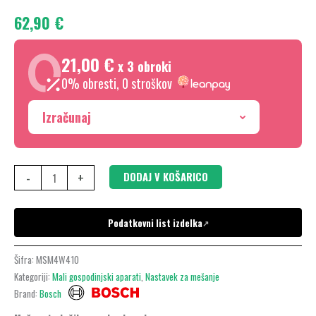
800
62,90
€
W,
Bela,
21,00 €
Antracit,
x 3 obroki
MSM4W410
0% obresti, 0 stroškov
količina
Izračunaj
-
+
DODAJ V KOŠARICO
Podatkovni list izdelka
↗
Šifra:
MSM4W410
Kategoriji:
Mali gospodinjski aparati
,
Nastavek za mešanje
Brand:
Bosch