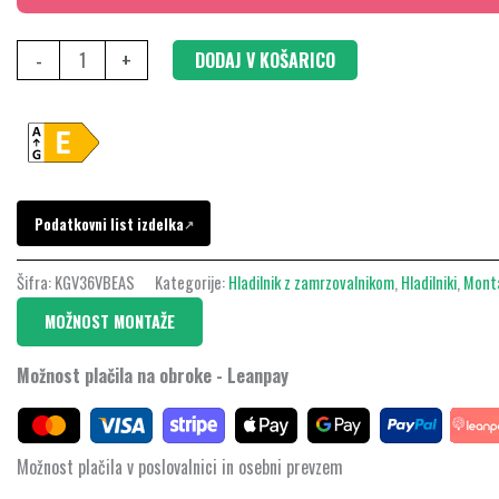
x
60
-
+
DODAJ V KOŠARICO
cm,
Črna,
KGV36VBEAS
količina
Podatkovni list izdelka
↗
Šifra:
KGV36VBEAS
Kategorije:
Hladilnik z zamrzovalnikom
,
Hladilniki
,
Mont
MOŽNOST MONTAŽE
Možnost plačila na obroke - Leanpay
Možnost plačila v poslovalnici in osebni prevzem