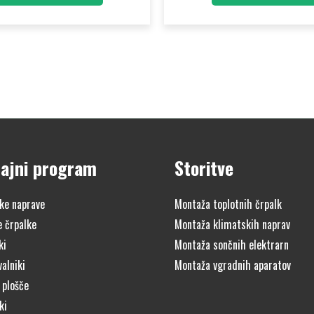
ajni program
Storitve
ke naprave
Montaža toplotnih črpalk
e črpalke
Montaža klimatskih naprav
ki
Montaža sončnih elektrarn
alniki
Montaža vgradnih aparatov
 plošče
ki