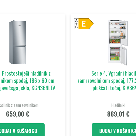
, Prostostoječi hladilnik z
Serie 4, Vgradni hladil
nikom spodaj, 186 x 60 cm,
zamrzovalnikom spodaj, 177.
rjavečega jekla, KGN36NLEA
ploščati tečaj, KIV86
ladilnik z zamrzovalnikom
Hladilniki
659,00
€
869,01
€
DODAJ V KOŠARICO
DODAJ V KOŠARIC