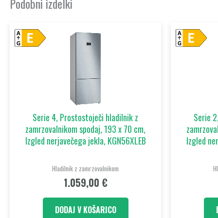
Podobni izdelki
Serie 4, Prostostoječi hladilnik z
Serie 2
zamrzovalnikom spodaj, 193 x 70 cm,
zamrzoval
Izgled nerjavečega jekla, KGN56XLEB
Izgled ne
Hladilnik z zamrzovalnikom
H
1.059,00
€
DODAJ V KOŠARICO