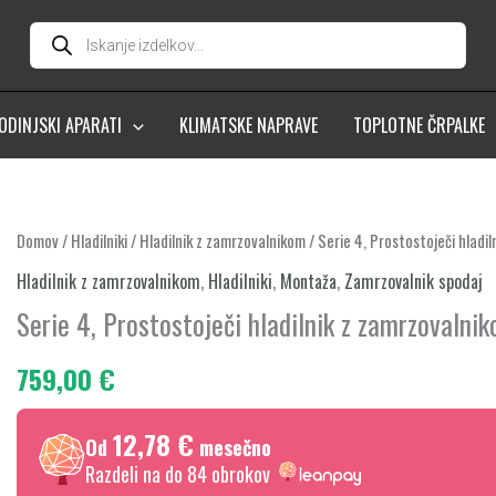
Products
search
ODINJSKI APARATI
KLIMATSKE NAPRAVE
TOPLOTNE ČRPALKE
Serie
Domov
/
Hladilniki
/
Hladilnik z zamrzovalnikom
/ Serie 4, Prostostoječi hlad
4,
Hladilnik z zamrzovalnikom
,
Hladilniki
,
Montaža
,
Zamrzovalnik spodaj
Prostostoječi
Serie 4, Prostostoječi hladilnik z zamrzovaln
hladilnik
z
759,00
€
zamrzovalnikom
spodaj,
12,78 €
Od
mesečno
186
Razdeli na do 84 obrokov