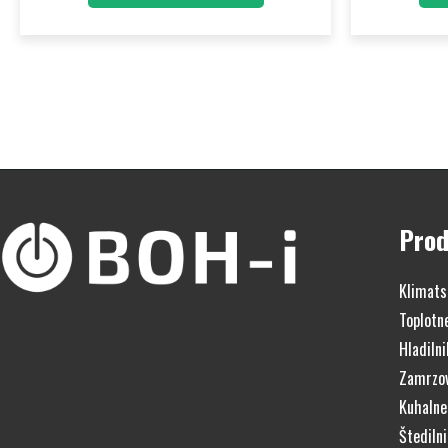
Prod
Klimats
Toplotn
Hladilni
Zamrzov
Kuhalne
Štedilni