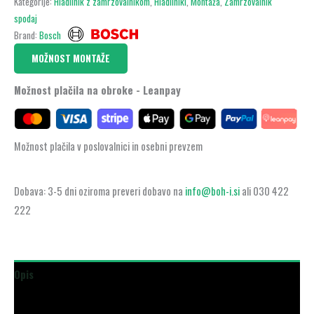
Kategorije:
Hladilnik z zamrzovalnikom
,
Hladilniki
,
Montaža
,
Zamrzovalnik
spodaj
Brand:
Bosch
MOŽNOST MONTAŽE
Možnost plačila na obroke - Leanpay
Možnost plačila v poslovalnici in osebni prevzem
Dobava: 3-5 dni oziroma preveri dobavo na
info@boh-i.si
ali 030 422
222
Opis
Dodatne podrobnosti