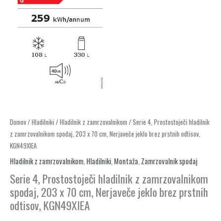
Serie
Domov
/
Hladilniki
/
Hladilnik z zamrzovalnikom
/ Serie 4, Prostostoječi hladilnik
z zamrzovalnikom spodaj, 203 x 70 cm, Nerjaveče jeklo brez prstnih odtisov,
4,
KGN49XIEA
Prostostoječi
Hladilnik z zamrzovalnikom
,
Hladilniki
,
Montaža
,
Zamrzovalnik spodaj
hladilnik
z
Serie 4, Prostostoječi hladilnik z zamrzovalnikom
zamrzovalnikom
spodaj, 203 x 70 cm, Nerjaveče jeklo brez prstnih
spodaj,
odtisov, KGN49XIEA
203