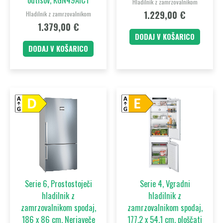
Hladilnik z zamrzovalnikom
1.229,00
€
Hladilnik z zamrzovalnikom
1.379,00
€
DODAJ V KOŠARICO
DODAJ V KOŠARICO
Serie 6, Prostostoječi
Serie 4, Vgradni
hladilnik z
hladilnik z
zamrzovalnikom spodaj,
zamrzovalnikom spodaj,
186 x 86 cm, Nerjaveče
177.2 x 54.1 cm, ploščati