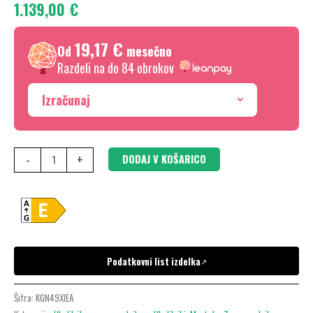
1.139,00
€
x
70
19,17 €
cm,
Od
mesečno
Razdeli na do 84 obrokov
Nerjaveče
jeklo
Izračunaj
brez
prstnih
odtisov,
-
+
DODAJ V KOŠARICO
KGN49XIEA
količina
Podatkovni list izdelka
↗
Šifra:
KGN49XIEA