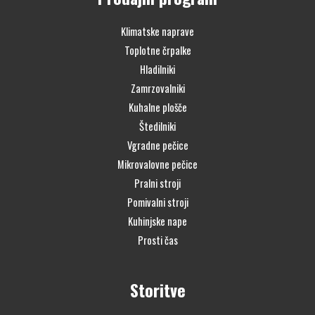
Klimatske naprave
Toplotne črpalke
Hladilniki
Zamrzovalniki
Kuhalne plošče
Štedilniki
Vgradne pečice
Mikrovalovne pečice
Pralni stroji
Pomivalni stroji
Kuhinjske nape
Prosti čas
Storitve