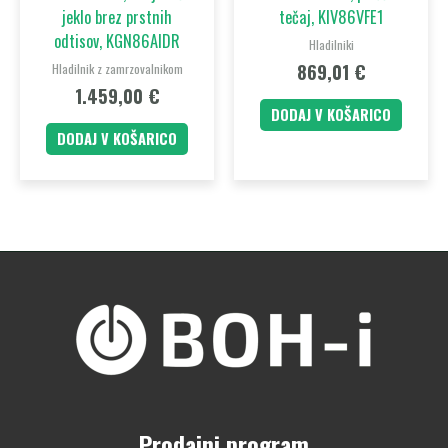
jeklo brez prstnih
tečaj, KIV86VFE1
odtisov, KGN86AIDR
Hladilniki
869,01
€
Hladilnik z zamrzovalnikom
1.459,00
€
DODAJ V KOŠARICO
DODAJ V KOŠARICO
Prodajni program