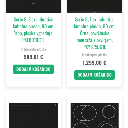
Serie 8, Flex induction
Serie 8, Flex induction
kuhalna plošča, 80 cm,
kuhalna plošča, 80 cm,
Črna, ploska vgradnja,
Črna, površinska
PXE801DC1E
montaža z okvirjem,
PXY875DC1E
Indukcijske plošče
Indukcijske plošče
989,01
€
1.299,00
€
DODAJ V KOŠARICO
DODAJ V KOŠARICO