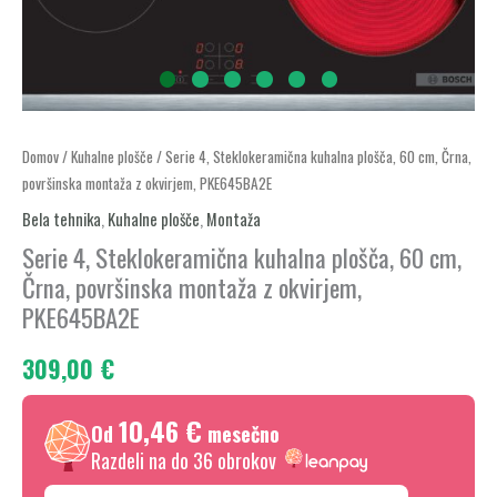
Serie
Domov
/
Kuhalne plošče
/ Serie 4, Steklokeramična kuhalna plošča, 60 cm, Črna,
površinska montaža z okvirjem, PKE645BA2E
4,
Steklokeramična
Bela tehnika
,
Kuhalne plošče
,
Montaža
kuhalna
Serie 4, Steklokeramična kuhalna plošča, 60 cm,
plošča,
Črna, površinska montaža z okvirjem,
60
PKE645BA2E
cm,
309,00
€
Črna,
površinska
10,46 €
montaža
Od
mesečno
z
Razdeli na do 36 obrokov
okvirjem,