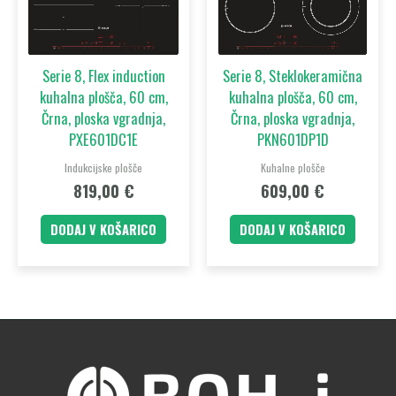
Serie 8, Flex induction
Serie 8, Steklokeramična
kuhalna plošča, 60 cm,
kuhalna plošča, 60 cm,
Črna, ploska vgradnja,
Črna, ploska vgradnja,
PXE601DC1E
PKN601DP1D
Indukcijske plošče
Kuhalne plošče
819,00
€
609,00
€
DODAJ V KOŠARICO
DODAJ V KOŠARICO