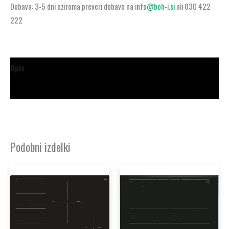
Dobava: 3-5 dni oziroma preveri dobavo na
info@boh-i.si
ali 030 422
222
Opis
Dodatne podrobnosti
Podobni izdelki