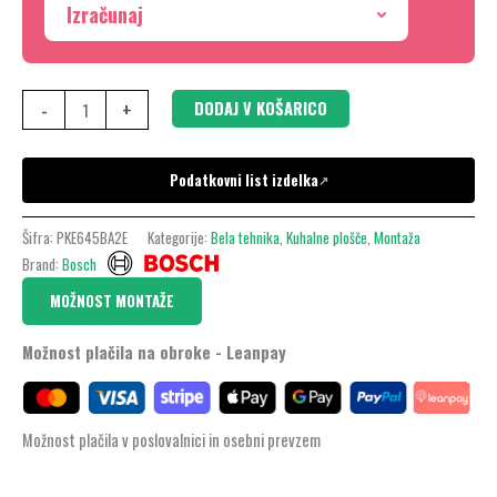
Izračunaj
PKE645BA2E
količina
-
+
DODAJ V KOŠARICO
Podatkovni list izdelka
↗
Šifra:
PKE645BA2E
Kategorije:
Bela tehnika
,
Kuhalne plošče
,
Montaža
Brand:
Bosch
MOŽNOST MONTAŽE
Možnost plačila na obroke - Leanpay
Možnost plačila v poslovalnici in osebni prevzem