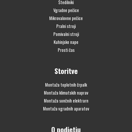
Štedilniki
Vgradne pečice
Mikrovalovne pečice
Pralni stroji
Pomivalni stroji
Kuhinjske nape
Prosti čas
Storitve
Montaža toplotnih črpalk
Montaža klimatskih naprav
Montaža sončnih elektrarn
Montaža vgradnih aparatov
O podjetju