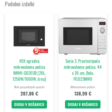
Podobni izdelki
VOX vgradna
Serie 2, Prostostoječa
mikrovalovna pečica
mikrovalovna pečica, 44
IMWH-GD203B [20L,
x 26 cm, Bela,
1250W/1000W, črna]
FFL023MW0
Mali gospodinjski aparati
Mikrovalovne pečice
207,06
€
138,99
€
DODAJ V KOŠARICO
DODAJ V KOŠARICO