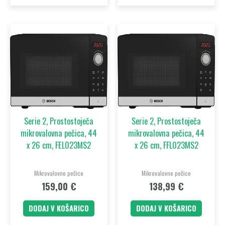
Serie 2, Prostostoječa
Serie 2, Prostostoječa
mikrovalovna pečica, 44
mikrovalovna pečica, 44
x 26 cm, FEL023MS2
x 26 cm, FFL023MS2
Mikrovalovne pečice
Mikrovalovne pečice
159,00
€
138,99
€
DODAJ V KOŠARICO
DODAJ V KOŠARICO