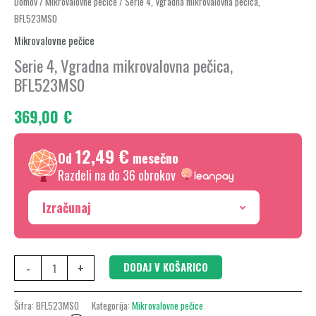
Serie
Domov
/
Mikrovalovne pečice
/ Serie 4, Vgradna mikrovalovna pečica,
BFL523MS0
4,
Vgradna
Mikrovalovne pečice
mikrovalovna
Serie 4, Vgradna mikrovalovna pečica,
pečica,
BFL523MS0
BFL523MS0
369,00
€
količina
12,49 €
Od
mesečno
Razdeli na do 36 obrokov
Izračunaj
-
+
DODAJ V KOŠARICO
Šifra:
BFL523MS0
Kategorija:
Mikrovalovne pečice