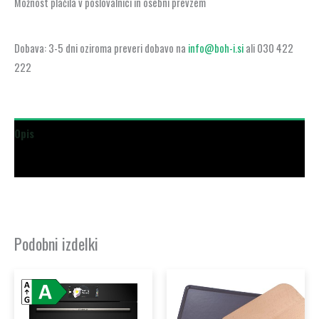
Možnost plačila v poslovalnici in osebni prevzem
Dobava: 3-5 dni oziroma preveri dobavo na
info@boh-i.si
ali 030 422
222
Opis
Dodatne podrobnosti
Podobni izdelki