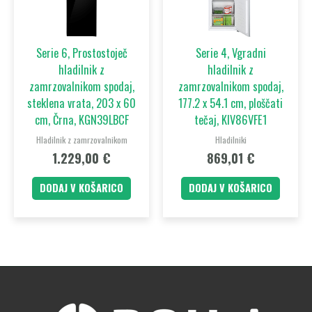
Serie 6, Prostostoječ
Serie 4, Vgradni
hladilnik z
hladilnik z
zamrzovalnikom spodaj,
zamrzovalnikom spodaj,
steklena vrata, 203 x 60
177.2 x 54.1 cm, ploščati
cm, Črna, KGN39LBCF
tečaj, KIV86VFE1
Hladilnik z zamrzovalnikom
Hladilniki
1.229,00
€
869,01
€
DODAJ V KOŠARICO
DODAJ V KOŠARICO