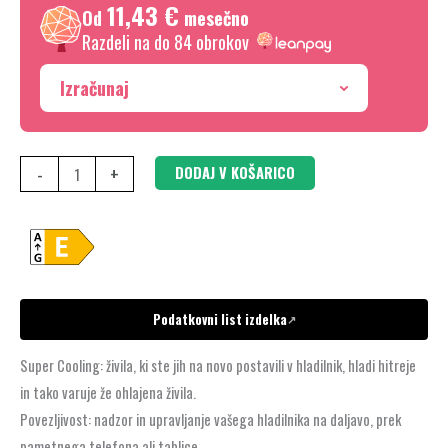
11,43 €
ploščati
Od
mesečno
tečaj
Razdeli na do 84 obrokov
KUR21VFE0
Izračunaj
količina
-
+
DODAJ V KOŠARICO
Podatkovni list izdelka
↗
Super Cooling: živila, ki ste jih na novo postavili v hladilnik, hladi hitreje
in tako varuje že ohlajena živila.
Povezljivost: nadzor in upravljanje vašega hladilnika na daljavo, prek
pametnega telefona ali tablice.