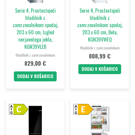
Serie 4, Prostostoječi
Serie 4, Prostostoječi
hladilnik z
hladilnik z
zamrzovalnikom spodaj,
zamrzovalnikom spodaj,
203 x 60 cm, Izgled
203 x 60 cm, Bela,
nerjavečega jekla,
KGN39VWEQ
KGN39VLEB
Hladilnik z zamrzovalnikom
808,99
€
Hladilnik z zamrzovalnikom
829,00
€
DODAJ V KOŠARICO
DODAJ V KOŠARICO