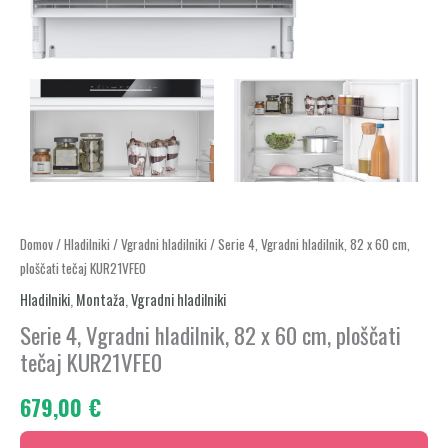
Serie
Domov
/
Hladilniki
/
Vgradni hladilniki
/ Serie 4, Vgradni hladilnik, 82 x 60 cm,
ploščati tečaj KUR21VFE0
4,
Vgradni
Hladilniki
,
Montaža
,
Vgradni hladilniki
hladilnik,
Serie 4, Vgradni hladilnik, 82 x 60 cm, ploščati
82
tečaj KUR21VFE0
x
679,00
€
60
cm,