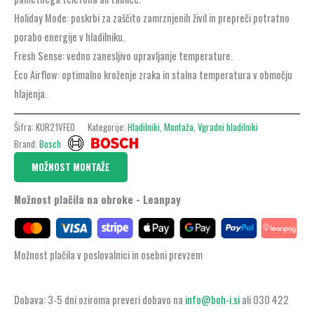
Holiday Mode: poskrbi za zaščito zamrznjenih živil in prepreči potratno
porabo energije v hladilniku.
Fresh Sense: vedno zanesljivo upravljanje temperature.
Eco Airflow: optimalno kroženje zraka in stalna temperatura v območju
hlajenja.
Šifra:
KUR21VFE0
Kategorije:
Hladilniki
,
Montaža
,
Vgradni hladilniki
Brand:
Bosch
MOŽNOST MONTAŽE
Možnost plačila na obroke - Leanpay
Možnost plačila v poslovalnici in osebni prevzem
Dobava: 3-5 dni oziroma preveri dobavo na
info@boh-i.si
ali 030 422