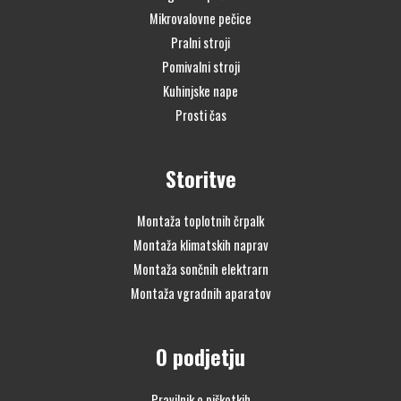
Mikrovalovne pečice
Pralni stroji
Pomivalni stroji
Kuhinjske nape
Prosti čas
Storitve
Montaža toplotnih črpalk
Montaža klimatskih naprav
Montaža sončnih elektrarn
Montaža vgradnih aparatov
O podjetju
Pravilnik o piškotkih