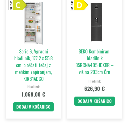
Serie 6, Vgradni
BEKO Kombinirani
hladilnik, 177.2 x 55.8
hladilnik
cm, ploščati tečaj z
B5RCNA405HDXBR –
mehkim zapiranjem,
višina 203cm Črn
KIR81ADC0
Hladilnik
Hladilnik
626,90
€
1.069,00
€
DODAJ V KOŠARICO
DODAJ V KOŠARICO