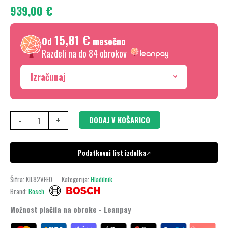
939,00
€
177.5
x
15,81 €
56
Od
mesečno
cm,
Razdeli na do 84 obrokov
ploščati
Izračunaj
tečaj,
KIL82VFE0
količina
-
+
DODAJ V KOŠARICO
Podatkovni list izdelka
↗
Šifra:
KIL82VFE0
Kategorija:
Hladilnik
Brand:
Bosch
Možnost plačila na obroke - Leanpay