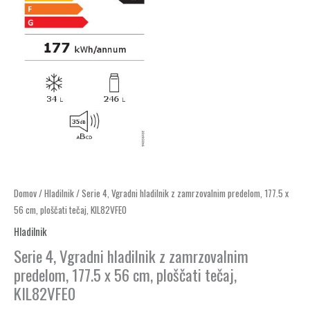
Serie
Domov
/
Hladilnik
/ Serie 4, Vgradni hladilnik z zamrzovalnim predelom, 177.5 x
56 cm, ploščati tečaj, KIL82VFE0
4,
Vgradni
Hladilnik
hladilnik
Serie 4, Vgradni hladilnik z zamrzovalnim
z
predelom, 177.5 x 56 cm, ploščati tečaj,
zamrzovalnim
KIL82VFE0
predelom,