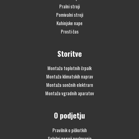
Pralni stroji
Pomivalni stroji
Kuhinjske nape
Prosti čas
Storitve
Montaža toplotnih črpalk
Montaža klimatskih naprav
Montaža sončnih elektrarn
Montaža vgradnih aparatov
O podjetju
Pravilnik o piškotkih
Splošni pogoji poslovanja