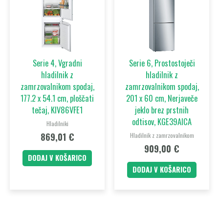
Serie 4, Vgradni
Serie 6, Prostostoječi
hladilnik z
hladilnik z
zamrzovalnikom spodaj,
zamrzovalnikom spodaj,
177.2 x 54.1 cm, ploščati
201 x 60 cm, Nerjaveče
tečaj, KIV86VFE1
jeklo brez prstnih
odtisov, KGE39AICA
Hladilniki
869,01
€
Hladilnik z zamrzovalnikom
909,00
€
DODAJ V KOŠARICO
DODAJ V KOŠARICO