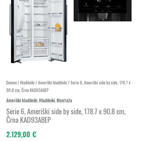
Serie
Domov
/
Hladilniki
/
Ameriški hladilniki
/ Serie 6, Ameriški side by side, 178.7 x
90.8 cm, Črna KAD93ABEP
6,
Ameriški
Ameriški hladilniki
,
Hladilniki
,
Montaža
side
Serie 6, Ameriški side by side, 178.7 x 90.8 cm,
by
Črna KAD93ABEP
side,
2.129,00
€
178.7