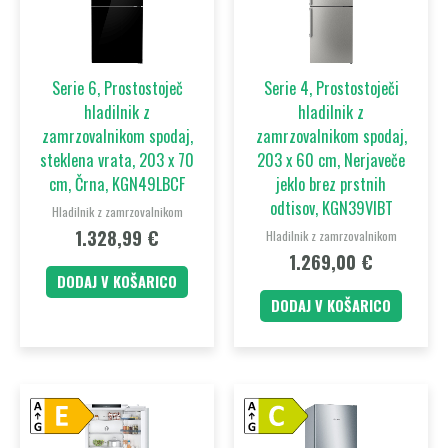
Serie 6, Prostostoječ
Serie 4, Prostostoječi
hladilnik z
hladilnik z
zamrzovalnikom spodaj,
zamrzovalnikom spodaj,
steklena vrata, 203 x 70
203 x 60 cm, Nerjaveče
cm, Črna, KGN49LBCF
jeklo brez prstnih
odtisov, KGN39VIBT
Hladilnik z zamrzovalnikom
1.328,99
€
Hladilnik z zamrzovalnikom
1.269,00
€
DODAJ V KOŠARICO
DODAJ V KOŠARICO