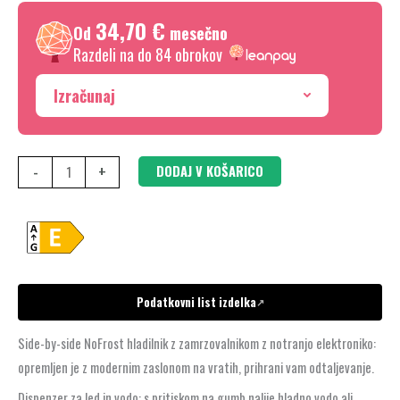
x
34,70 €
90.8
Od
mesečno
cm,
Razdeli na do 84 obrokov
Črna
Izračunaj
KAD93ABEP
količina
-
+
DODAJ V KOŠARICO
Podatkovni list izdelka
↗
Side-by-side NoFrost hladilnik z zamrzovalnikom z notranjo elektroniko:
opremljen je z modernim zaslonom na vratih, prihrani vam odtaljevanje.
Dispenzer za led in vodo: s pritiskom na gumb nalije hladno vodo ali