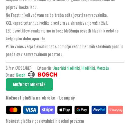
pripravi kocke ledu.
No Frost: nikoli več vam ne bo treba odtaljevati zamrzovalnika.
XXL kapaciteta: nudi veliko prostora za shranjevanje vaših živil.
LED osvetlitev: enakomerno in brez bleščanja osvetli hladilnik celotno
življenjsko dobo aparata.
Vario Zone: večja fleksibilnost s pomočjo večnamenskih steklenih polic in
predalov v zamrzovalnem prostoru.
Šifra:
KAD93ABEP
Kategorije:
Ameriški hladilniki
,
Hladilniki
,
Montaža
Brand:
Bosch
MOŽNOST MONTAŽE
Možnost plačila na obroke - Leanpay
Možnost plačila v poslovalnici in osebni prevzem