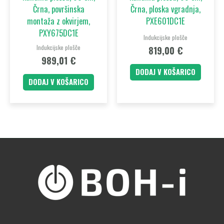
Črna, površinska
Črna, ploska vgradnja,
montaža z okvirjem,
PXE601DC1E
PXY675DC1E
Indukcijske plošče
Indukcijske plošče
819,00
€
989,01
€
DODAJ V KOŠARICO
DODAJ V KOŠARICO