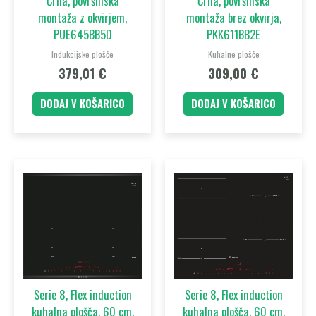
Črna, površinska
Črna, površinska
montaža z okvirjem,
montaža brez okvirja,
PUE645BB5D
PKK611BB2E
Indukcijske plošče
Kuhalne plošče
379,01
€
309,00
€
DODAJ V KOŠARICO
DODAJ V KOŠARICO
Serie 8, Flex induction
Serie 8, Flex induction
kuhalna plošča, 60 cm,
kuhalna plošča, 60 cm,