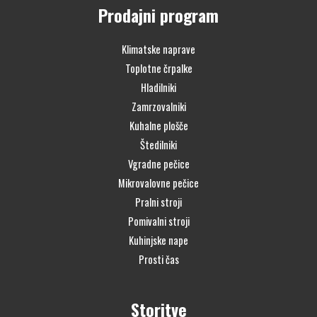
Prodajni program
Klimatske naprave
Toplotne črpalke
Hladilniki
Zamrzovalniki
Kuhalne plošče
Štedilniki
Vgradne pečice
Mikrovalovne pečice
Pralni stroji
Pomivalni stroji
Kuhinjske nape
Prosti čas
Storitve