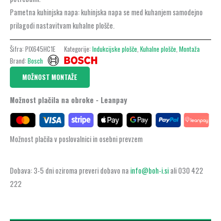
Pametna kuhinjska napa: kuhinjska napa se med kuhanjem samodejno
prilagodi nastavitvam kuhalne plošče.
Šifra:
PIX645HC1E
Kategorije:
Indukcijske plošče
,
Kuhalne plošče
,
Montaža
Brand:
Bosch
MOŽNOST MONTAŽE
Možnost plačila na obroke - Leanpay
Možnost plačila v poslovalnici in osebni prevzem
Dobava: 3-5 dni oziroma preveri dobavo na
info@boh-i.si
ali 030 422
222