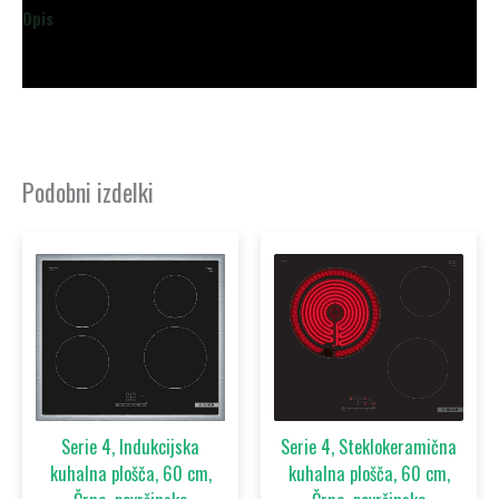
Opis
Dodatne podrobnosti
Podobni izdelki
Serie 4, Indukcijska
Serie 4, Steklokeramična
kuhalna plošča, 60 cm,
kuhalna plošča, 60 cm,