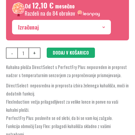
12,10 €
površinska
Od
mesečno
montaža
Razdeli na do 84 obrokov
z
Izračunaj
okvirjem
PIX645HC1E
količina
-
+
DODAJ V KOŠARICO
Kuhalna plošča DirectSelect s PerfectFry Plus: neposreden in preprost
nadzor s temperaturnim senzorjem za preprečevanje prismojevanja.
DirectSelect: neposredna in preprosta izbira želenega kuhališča, moči in
dodatnih funkcij.
FlexInduction: večja prilagodljivost za velike lonce in ponve na vaši
kuhalni plošči.
PerfectFry Plus: poslovite se od skrbi, da bi se vam kaj zažgalo.
Funkcija območij Easy Flex: prilagodi kuhališča skladno z vašimi
potrebami.