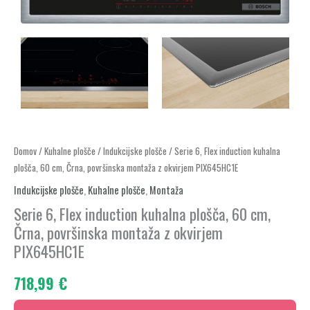
Serie
Domov
/
Kuhalne plošče
/
Indukcijske plošče
/ Serie 6, Flex induction kuhalna
plošča, 60 cm, Črna, površinska montaža z okvirjem PIX645HC1E
6,
Flex
Indukcijske plošče
,
Kuhalne plošče
,
Montaža
induction
Serie 6, Flex induction kuhalna plošča, 60 cm,
kuhalna
Črna, površinska montaža z okvirjem
plošča,
PIX645HC1E
60
718,99
€
cm,
Črna,