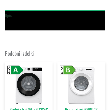
Opis
Dodatne podrobnosti
Podobni izdelki
Pralni stroj WNHEI72SAS
Pralni stroj WNPI72B