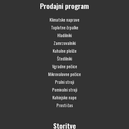
Prodajni program
Klimatske naprave
Toplotne črpalke
Hladilniki
Zamrzovalniki
Kuhalne plošče
Štedilniki
Vgradne pečice
Mikrovalovne pečice
Pralni stroji
Pomivalni stroji
Kuhinjske nape
Prosti čas
Storitve