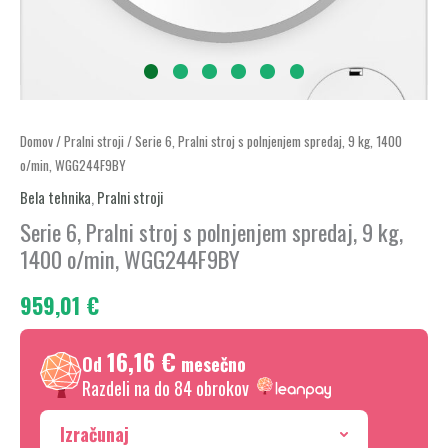
Serie
Domov
/
Pralni stroji
/ Serie 6, Pralni stroj s polnjenjem spredaj, 9 kg, 1400
o/min, WGG244F9BY
6,
Pralni
Bela tehnika
,
Pralni stroji
stroj
Serie 6, Pralni stroj s polnjenjem spredaj, 9 kg,
s
1400 o/min, WGG244F9BY
polnjenjem
959,01
€
spredaj,
9
16,16 €
kg,
Od
mesečno
1400
Razdeli na do 84 obrokov
o/min,
Izračunaj
WGG244F9BY