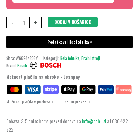
količina
-
+
DODAJ V KOŠARICO
Podatkovni list izdelka
↗
Šifra:
WGG244F9BY
Kategoriji:
Bela tehnika
,
Pralni stroji
Brand:
Bosch
Možnost plačila na obroke - Leanpay
Možnost plačila v poslovalnici in osebni prevzem
Dobava: 3-5 dni oziroma preveri dobavo na
info@boh-i.si
ali 030 422
222