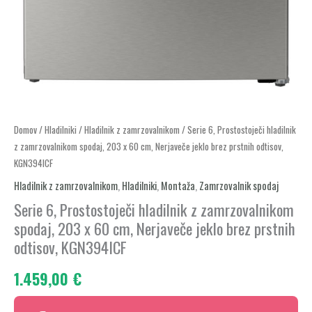
Serie
Domov
/
Hladilniki
/
Hladilnik z zamrzovalnikom
/ Serie 6, Prostostoječi hladilnik
z zamrzovalnikom spodaj, 203 x 60 cm, Nerjaveče jeklo brez prstnih odtisov,
6,
KGN394ICF
Prostostoječi
Hladilnik z zamrzovalnikom
,
Hladilniki
,
Montaža
,
Zamrzovalnik spodaj
hladilnik
z
Serie 6, Prostostoječi hladilnik z zamrzovalnikom
zamrzovalnikom
spodaj, 203 x 60 cm, Nerjaveče jeklo brez prstnih
spodaj,
odtisov, KGN394ICF
203
1.459,00
€
x
60