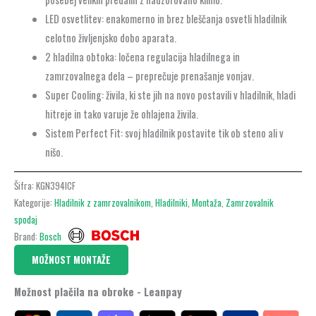
LED osvetlitev: enakomerno in brez bleščanja osvetli hladilnik
celotno življenjsko dobo aparata.
2 hladilna obtoka: ločena regulacija hladilnega in
zamrzovalnega dela – preprečuje prenašanje vonjav.
Super Cooling: živila, ki ste jih na novo postavili v hladilnik, hladi
hitreje in tako varuje že ohlajena živila.
Sistem Perfect Fit: svoj hladilnik postavite tik ob steno ali v
nišo.
Šifra:
KGN394ICF
Kategorije:
Hladilnik z zamrzovalnikom
,
Hladilniki
,
Montaža
,
Zamrzovalnik
spodaj
Brand:
Bosch
MOŽNOST MONTAŽE
Možnost plačila na obroke - Leanpay