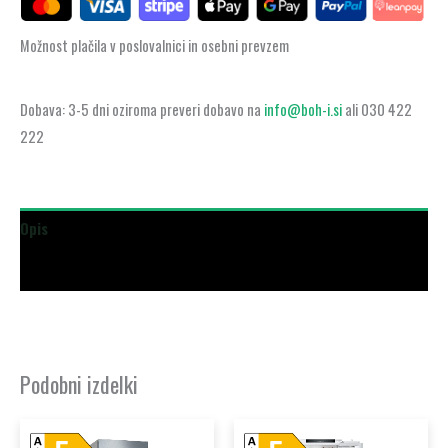
Možnost plačila v poslovalnici in osebni prevzem
Dobava: 3-5 dni oziroma preveri dobavo na
info@boh-i.si
ali 030 422
222
Opis
Dodatne podrobnosti
Podobni izdelki