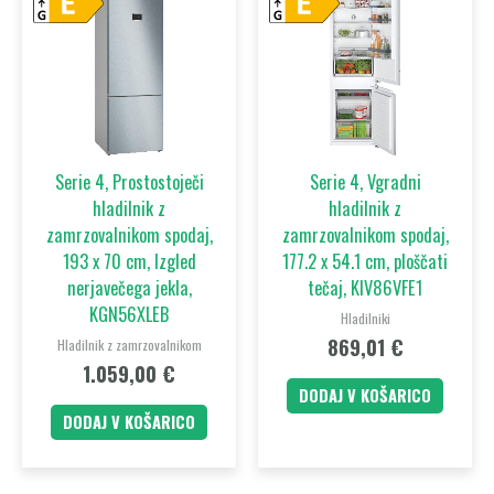
Serie 4, Prostostoječi
Serie 4, Vgradni
hladilnik z
hladilnik z
zamrzovalnikom spodaj,
zamrzovalnikom spodaj,
193 x 70 cm, Izgled
177.2 x 54.1 cm, ploščati
nerjavečega jekla,
tečaj, KIV86VFE1
KGN56XLEB
Hladilniki
869,01
€
Hladilnik z zamrzovalnikom
1.059,00
€
DODAJ V KOŠARICO
DODAJ V KOŠARICO