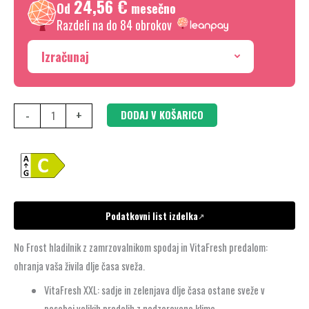
24,56 €
cm,
Od
mesečno
Razdeli na do 84 obrokov
Nerjaveče
jeklo
Izračunaj
brez
prstnih
odtisov,
-
+
DODAJ V KOŠARICO
KGN394ICF
količina
Podatkovni list izdelka
↗
No Frost hladilnik z zamrzovalnikom spodaj in VitaFresh predalom:
ohranja vaša živila dlje časa sveža.
VitaFresh XXL: sadje in zelenjava dlje časa ostane sveže v
posebej velikih predalih z nadzorovano klimo.