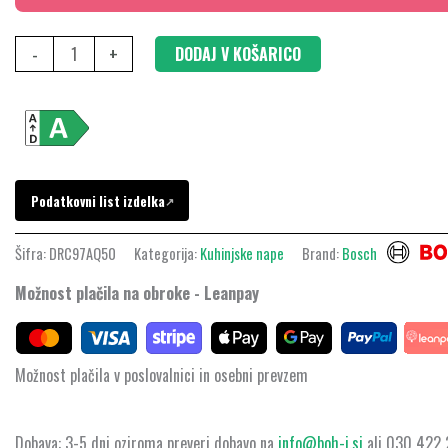
DRC97AQ50
količina
-
+
DODAJ V KOŠARICO
Podatkovni list izdelka
↗
Šifra:
DRC97AQ50
Kategorija:
Kuhinjske nape
Brand:
Bosch
Možnost plačila na obroke - Leanpay
Možnost plačila v poslovalnici in osebni prevzem
Dobava: 3-5 dni oziroma preveri dobavo na
info@boh-i.si
ali 030 422