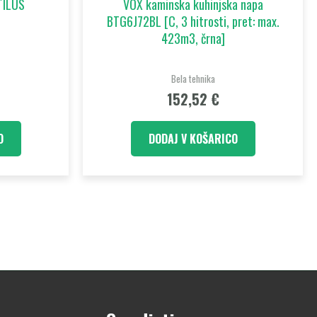
UTILUS
VOX kaminska kuhinjska napa
BTG6J72BL [C, 3 hitrosti, pret: max.
423m3, črna]
Bela tehnika
152,52
€
O
DODAJ V KOŠARICO