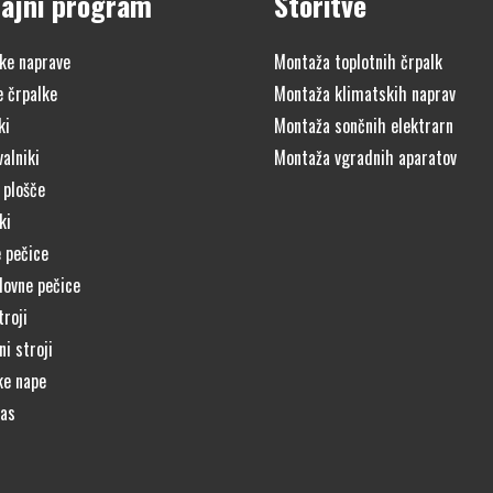
ajni program
Storitve
ke naprave
Montaža toplotnih črpalk
e črpalke
Montaža klimatskih naprav
ki
Montaža sončnih elektrarn
alniki
Montaža vgradnih aparatov
 plošče
ki
 pečice
lovne pečice
troji
i stroji
ke nape
čas