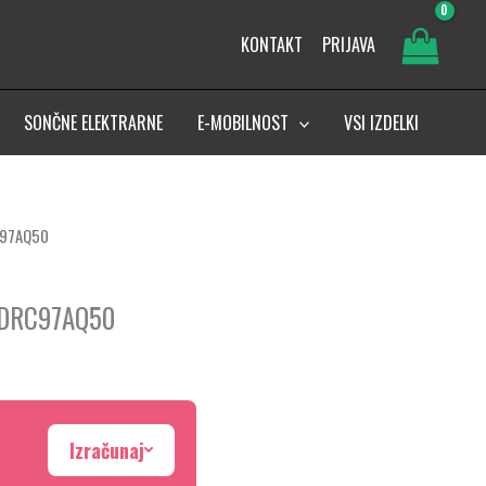
KONTAKT
PRIJAVA
SONČNE ELEKTRARNE
E-MOBILNOST
VSI IZDELKI
RC97AQ50
l, DRC97AQ50
Izračunaj