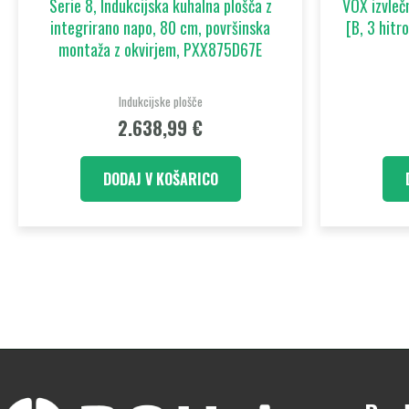
Serie 8, Indukcijska kuhalna plošča z
VOX izvle
integrirano napo, 80 cm, površinska
[B, 3 hitr
montaža z okvirjem, PXX875D67E
Indukcijske plošče
2.638,99
€
DODAJ V KOŠARICO