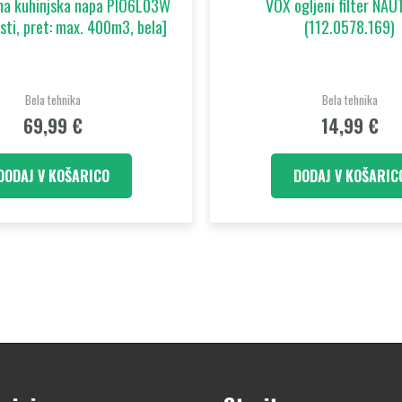
čna kuhinjska napa PIO6L03W
VOX ogljeni filter NA
osti, pret: max. 400m3, bela]
(112.0578.169)
Bela tehnika
Bela tehnika
69,99
€
14,99
€
DODAJ V KOŠARICO
DODAJ V KOŠARIC