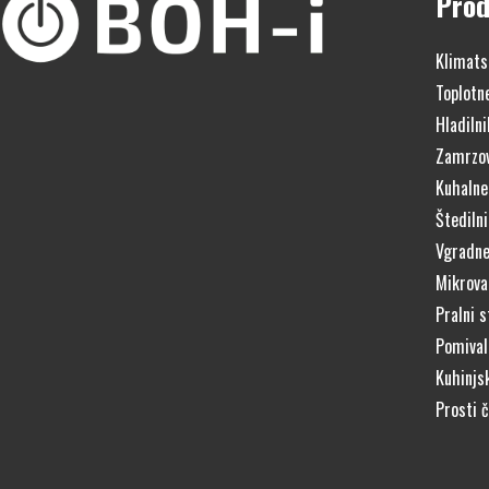
Prod
Klimats
Toplotn
Hladilni
Zamrzov
Kuhalne
Štedilni
Vgradne
Mikrova
Pralni s
Pomivaln
Kuhinjs
Prosti 