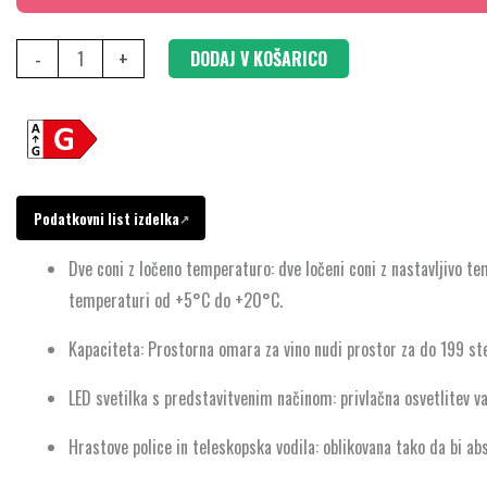
x
60
-
+
DODAJ V KOŠARICO
cm,
KWK36ABGA
količina
Podatkovni list izdelka
↗
Dve coni z ločeno temperaturo: dve ločeni coni z nastavljivo te
temperaturi od +5°C do +20°C.
Kapaciteta: Prostorna omara za vino nudi prostor za do 199 ste
LED svetilka s predstavitvenim načinom: privlačna osvetlitev v
Hrastove police in teleskopska vodila: oblikovana tako da bi abs