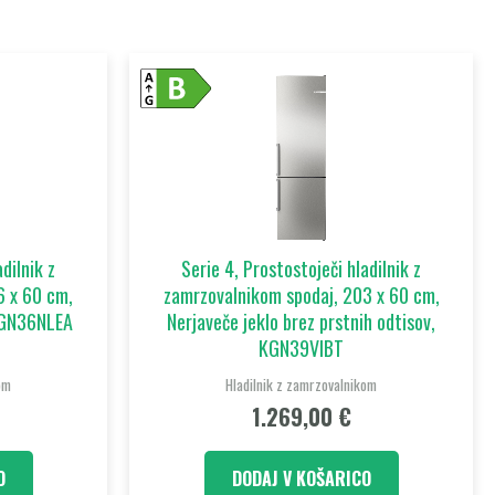
dilnik z
Serie 4, Prostostoječi hladilnik z
6 x 60 cm,
zamrzovalnikom spodaj, 203 x 60 cm,
 KGN36NLEA
Nerjaveče jeklo brez prstnih odtisov,
KGN39VIBT
om
Hladilnik z zamrzovalnikom
1.269,00
€
O
DODAJ V KOŠARICO