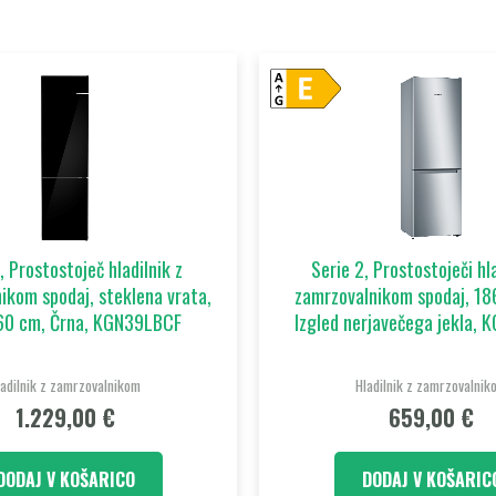
, Prostostoječ hladilnik z
Serie 2, Prostostoječi hla
ikom spodaj, steklena vrata,
zamrzovalnikom spodaj, 18
60 cm, Črna, KGN39LBCF
Izgled nerjavečega jekla,
ladilnik z zamrzovalnikom
Hladilnik z zamrzovalnik
1.229,00
€
659,00
€
DODAJ V KOŠARICO
DODAJ V KOŠARIC