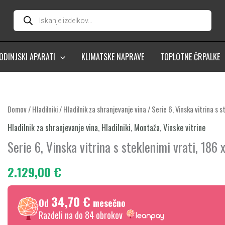
Products
search
ODINJSKI APARATI
KLIMATSKE NAPRAVE
TOPLOTNE ČRPALKE
Serie
Domov
/
Hladilniki
/
Hladilnik za shranjevanje vina
/ Serie 6, Vinska vitrina s
6,
Hladilnik za shranjevanje vina
,
Hladilniki
,
Montaža
,
Vinske vitrine
Vinska
Serie 6, Vinska vitrina s steklenimi vrati, 1
vitrina
s
2.129,00
€
steklenimi
vrati,
34,70 €
Od
mesečno
186
Razdeli na do 84 obrokov