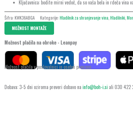
Ključavnica: bodite mirni vedoč, da so vaša bela in rdeča vina 
Šifra:
KWK36ABGA
Kategorije:
Hladilnik za shranjevanje vina
,
Hladilniki
,
Mo
MOŽNOST MONTAŽE
Možnost plačila na obroke - Leanpay
Možnost plačila v poslovalnici in osebni prevzem
Dobava: 3-5 dni oziroma preveri dobavo na
info@boh-i.si
ali 030 422