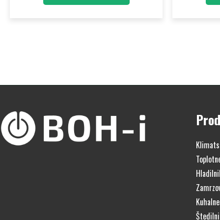
Prod
Klimats
Toplotn
Hladilni
Zamrzov
Kuhalne
Štedilni