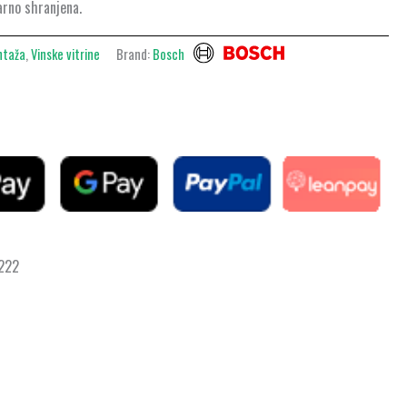
varno shranjena.
ntaža
,
Vinske vitrine
Brand:
Bosch
 222