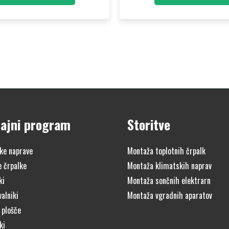
ajni program
Storitve
ke naprave
Montaža toplotnih črpalk
e črpalke
Montaža klimatskih naprav
ki
Montaža sončnih elektrarn
alniki
Montaža vgradnih aparatov
 plošče
ki