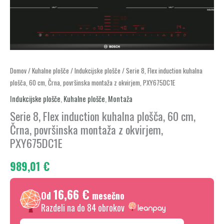
Serie
Domov
/
Kuhalne plošče
/
Indukcijske plošče
/ Serie 8, Flex induction kuhalna
plošča, 60 cm, Črna, površinska montaža z okvirjem, PXY675DC1E
8,
Flex
Indukcijske plošče
,
Kuhalne plošče
,
Montaža
induction
Serie 8, Flex induction kuhalna plošča, 60 cm,
kuhalna
Črna, površinska montaža z okvirjem,
plošča,
PXY675DC1E
60
989,01
€
cm,
Črna,
16,66 €
površinska
Od
mesečno
montaža
Razdeli na do 84 obrokov
z