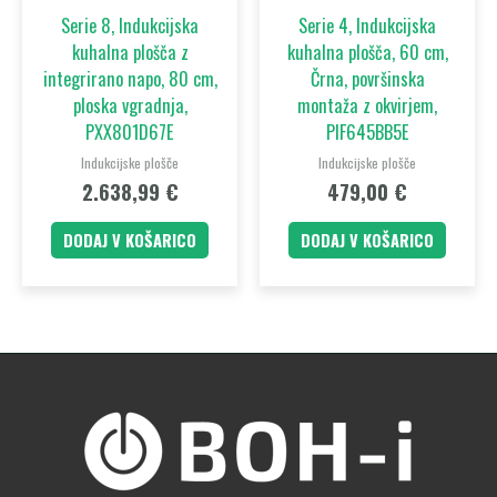
Serie 8, Indukcijska
Serie 4, Indukcijska
kuhalna plošča z
kuhalna plošča, 60 cm,
integrirano napo, 80 cm,
Črna, površinska
ploska vgradnja,
montaža z okvirjem,
PXX801D67E
PIF645BB5E
Indukcijske plošče
Indukcijske plošče
2.638,99
€
479,00
€
DODAJ V KOŠARICO
DODAJ V KOŠARICO