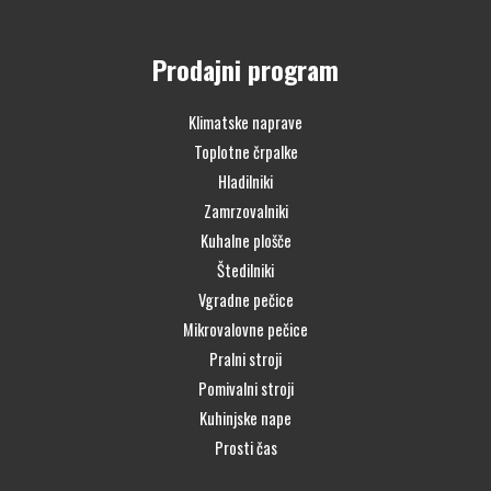
Prodajni program
Klimatske naprave
Toplotne črpalke
Hladilniki
Zamrzovalniki
Kuhalne plošče
Štedilniki
Vgradne pečice
Mikrovalovne pečice
Pralni stroji
Pomivalni stroji
Kuhinjske nape
Prosti čas