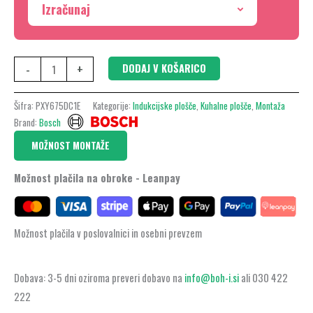
Izračunaj
okvirjem,
PXY675DC1E
količina
-
+
DODAJ V KOŠARICO
Šifra:
PXY675DC1E
Kategorije:
Indukcijske plošče
,
Kuhalne plošče
,
Montaža
Brand:
Bosch
MOŽNOST MONTAŽE
Možnost plačila na obroke - Leanpay
Možnost plačila v poslovalnici in osebni prevzem
Dobava: 3-5 dni oziroma preveri dobavo na
info@boh-i.si
ali 030 422
222