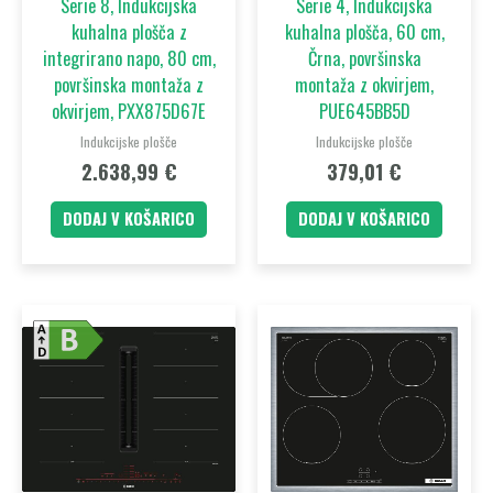
Serie 8, Indukcijska
Serie 4, Indukcijska
kuhalna plošča z
kuhalna plošča, 60 cm,
integrirano napo, 80 cm,
Črna, površinska
površinska montaža z
montaža z okvirjem,
okvirjem, PXX875D67E
PUE645BB5D
Indukcijske plošče
Indukcijske plošče
2.638,99
€
379,01
€
DODAJ V KOŠARICO
DODAJ V KOŠARICO