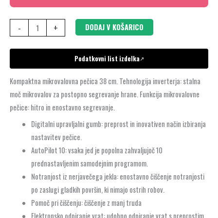
-
+
DODAJ V KOŠARICO
Podatkovni list izdelka
↗
Kompaktna mikrovalovna pečica 38 cm. Tehnologija inverterja: stalna
moč mikrovalov za postopno segrevanje hrane. Funkcija mikrovalovne
pečice: hitro in enostavno segrevanje.
Digitalni upravljalni gumb: preprost in inovativen način izbiranja
nastavitev pečice.
AutoPilot 10: vsaka jed je popolna zahvaljujoč 10
prednastavljenim samodejnim programom.
Notranjost iz nerjavečega jekla: enostavno čiščenje notranjosti
po zaslugi gladkih površin, ki nimajo ostrih robov.
Pomoč pri čiščenju: čiščenje z manj truda
Elektronsko odpiranje vrat: udobno odpiranje vrat s preprostim