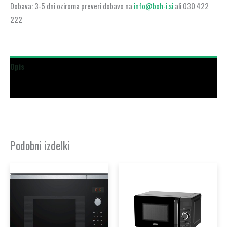
Dobava: 3-5 dni oziroma preveri dobavo na
info@boh-i.si
ali 030 422
222
Opis
Dodatne podrobnosti
Podobni izdelki