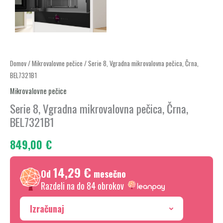
Serie
Domov
/
Mikrovalovne pečice
/ Serie 8, Vgradna mikrovalovna pečica, Črna,
BEL7321B1
8,
Vgradna
Mikrovalovne pečice
mikrovalovna
Serie 8, Vgradna mikrovalovna pečica, Črna,
pečica,
BEL7321B1
Črna,
849,00
€
BEL7321B1
količina
14,29 €
Od
mesečno
Razdeli na do 84 obrokov
Izračunaj