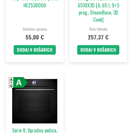
HEZ538000
6510X3D [A, 65 l, 9+3
prog., SteamBase, 3D
Cook]
Dodatna oprema
Bela tehnika
55,00
€
257,37
€
DODAJ V KOŠARICO
DODAJ V KOŠARICO
Serie 8, Vgradna pečica,