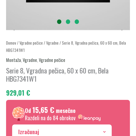
Serie
Domov
/
Vgradne pečice
/
Vgradne
/ Serie 8, Vgradna pečica, 60 x 60 cm, Bela
HBG7341W1
8,
Vgradna
Montaža
,
Vgradne
,
Vgradne pečice
pečica,
Serie 8, Vgradna pečica, 60 x 60 cm, Bela
60
HBG7341W1
x
929,01
€
60
cm,
15,65 €
Bela
Od
mesečno
HBG7341W1
Razdeli na do 84 obrokov
količina
Izračunaj