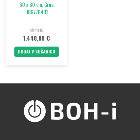
60 x 60 cm, Črna
HBG7764B1
Montaža
1.448,99
€
DODAJ V KOŠARICO