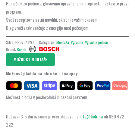
Pomočnik za pečico z glasovnim upravljanjem: preprosto nastavite pravi
program.
Svet receptov: slastni navdihi, skladni z vašim okusom.
Blag vroči zrak: varčuje z energijo med pečenjem.
Šifra:
HBG7341W1
Kategorije:
Montaža
,
Vgradne
,
Vgradne pečice
Brand:
Bosch
MOŽNOST MONTAŽE
Možnost plačila na obroke - Leanpay
Možnost plačila v poslovalnici in osebni prevzem
Dobava: 3-5 dni oziroma preveri dobavo na
info@boh-i.si
ali 030 422
222