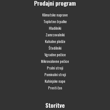
Prodajni program
Klimatske naprave
Toplotne črpalke
Hladilniki
Zamrzovalniki
Kuhalne plošče
Štedilniki
Vgradne pečice
Mikrovalovne pečice
Pralni stroji
Pomivalni stroji
Kuhinjske nape
Prosti čas
Storitve