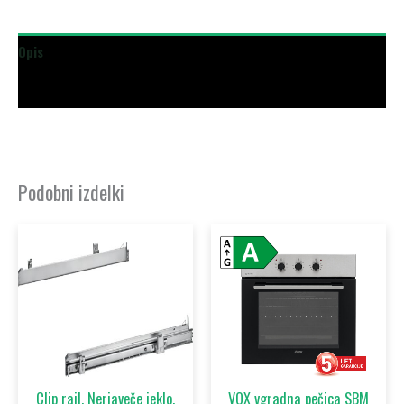
Opis
Dodatne podrobnosti
Podobni izdelki
Clip rail, Nerjaveče jeklo,
VOX vgradna pečica SBM