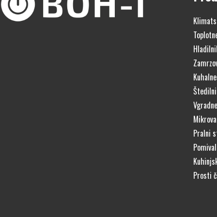
Klimats
Toplotn
Hladilni
Zamrzov
Kuhalne
Štedilni
Vgradne
Mikrova
Pralni s
Pomivaln
Kuhinjs
Prosti 