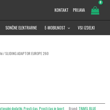
KONTAKT
PRIJAVA
SONČNE ELEKTRARNE
E-MOBILNOST
VSI IZDELKI
ki
/ SLIDING ADAPTOR EUROPE 260
otovalni dodatki
,
Prosti čas
,
Prosti čas in šport
Brand:
TRAVEL BLUE