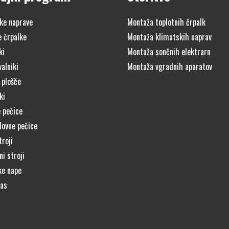
ke naprave
Montaža toplotnih črpalk
e črpalke
Montaža klimatskih naprav
ki
Montaža sončnih elektrarn
alniki
Montaža vgradnih aparatov
 plošče
ki
 pečice
lovne pečice
troji
i stroji
ke nape
čas