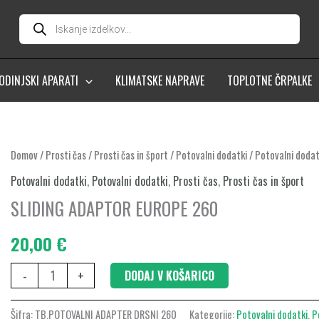
Products
search
ODINJSKI APARATI
KLIMATSKE NAPRAVE
TOPLOTNE ČRPALKE
SLIDING
Domov
/
Prosti čas
/
Prosti čas in šport
/
Potovalni dodatki
/
Potovalni dodat
ADAPTOR
Potovalni dodatki
,
Potovalni dodatki
,
Prosti čas
,
Prosti čas in šport
EUROPE
SLIDING ADAPTOR EUROPE 260
260
količina
20,00
€
-
+
DODAJ V KOŠARICO
Šifra:
TB.POTOVALNI ADAPTER DRSNI 260
Kategorije:
Potovalni dodatki
,
P