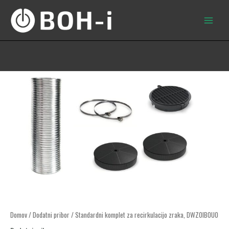
Skip
to
content
Standardni
Domov
/
Dodatni pribor
/ Standardni komplet za recirkulacijo zraka, DWZ0IB0U0
komplet