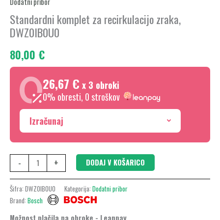
Dodatni pribor
za
Standardni komplet za recirkulacijo zraka,
recirkulacijo
DWZ0IB0U0
zraka,
80,00
€
DWZ0IB0U0
količina
26,67 €
x 3 obroki
0% obresti, 0 stroškov
Izračunaj
-
+
DODAJ V KOŠARICO
Šifra:
DWZ0IB0U0
Kategorija:
Dodatni pribor
Brand:
Bosch
Možnost plačila na obroke - Leanpay