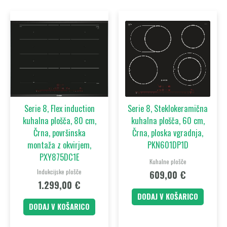
Serie 8, Flex induction
Serie 8, Steklokeramična
kuhalna plošča, 80 cm,
kuhalna plošča, 60 cm,
Črna, površinska
Črna, ploska vgradnja,
montaža z okvirjem,
PKN601DP1D
PXY875DC1E
Kuhalne plošče
Indukcijske plošče
609,00
€
1.299,00
€
DODAJ V KOŠARICO
DODAJ V KOŠARICO