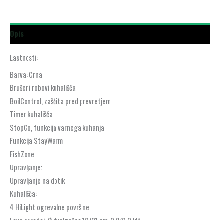
Opis
Lastnosti:
Barva: Crna
Brušeni robovi kuhališča
BoilControl, zaščita pred prevretjem
Timer kuhališča
StopGo, funkcija varnega kuhanja
Funkcija StayWarm
FishZone
Upravljanje:
Upravljanje na dotik
Kuhališča:
4 HiLight ogrevalne površine