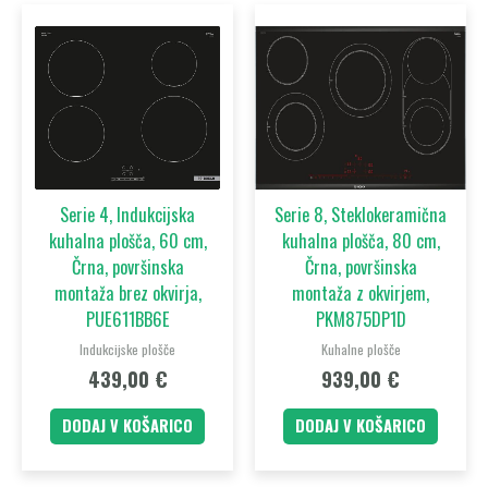
Serie 4, Indukcijska
Serie 8, Steklokeramična
kuhalna plošča, 60 cm,
kuhalna plošča, 80 cm,
Črna, površinska
Črna, površinska
montaža brez okvirja,
montaža z okvirjem,
PUE611BB6E
PKM875DP1D
Indukcijske plošče
Kuhalne plošče
439,00
€
939,00
€
DODAJ V KOŠARICO
DODAJ V KOŠARICO