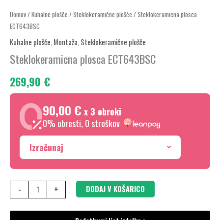
Steklokeramicna
Domov
/
Kuhalne plošče
/
Steklokeramične plošče
/ Steklokeramicna plosca
ECT643BSC
plosca
ECT643BSC
Kuhalne plošče
,
Montaža
,
Steklokeramične plošče
količina
Steklokeramicna plosca ECT643BSC
269,90
€
90,00 €
x 3 obroki
0% obresti, 0 stroškov
Izračunaj
-
+
DODAJ V KOŠARICO