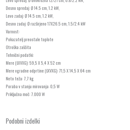
Levo spredaj: Ø dvokrožna 12/21 cm, 0.8/2.2 kW,
Desno spredaj: Ø 14.5 cm, 1.2 kW,
Levo zadaj: Ø 14.5 cm, 1.2 kW,
Desno zadaj: Ø razširjeno 17X26.5 cm, 1.5/2.4 kW
Varnost:
Pokazatelj preostale toplote
Otroška zaščita
Tehnični podatki:
Mere (šXVXG): 59,5 X 5,4 X 52 cm
Mere vgradne odprtine (šXVXG): 71,5 X 14,5 X 64 cm
Neto teža: 7,7 kg
Poraba v stanju mirovanja: 0,5 W
Priključna moč: 7.000 W
Podobni izdelki