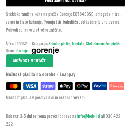
Podatkovni list izdelka
↗
Steklokeramična kuhalna plošča Gorenje ECT643BSC, omogoča hitro,
varno in čisto kuhanje. Ponuja štiri kuhališča , od katere je eno ovalno.
Pohvali se lahko z otroško zaščito.
Šifra:
730352
Kategorije:
Kuhalne plošče
,
Montaža
,
Steklokeramične plošče
Brand:
Gorenje
MOŽNOST MONTAŽE
Možnost plačila na obroke - Leanpay
Možnost plačila v poslovalnici in osebni prevzem
Dobava: 3-5 dni oziroma preveri dobavo na
info@boh-i.si
ali 030 422
222