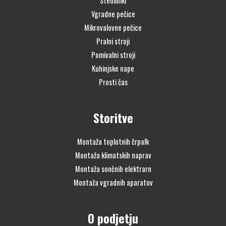
Štedilniki
Vgradne pečice
Mikrovalovne pečice
Pralni stroji
Pomivalni stroji
Kuhinjske nape
Prosti čas
Storitve
Montaža toplotnih črpalk
Montaža klimatskih naprav
Montaža sončnih elektrarn
Montaža vgradnih aparatov
O podjetju