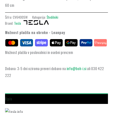
60 cm
Šifra:
CV6400SW
Kategorija:
Štedilniki
Brand:
Tesla
Možnost plačila na obroke - Leanpay
Možnost plačila v poslovalnici in osebni prevzem
Dobava: 3-5 dni oziroma preveri dobavo na
info@boh-i.si
ali 030 422
222
Opis