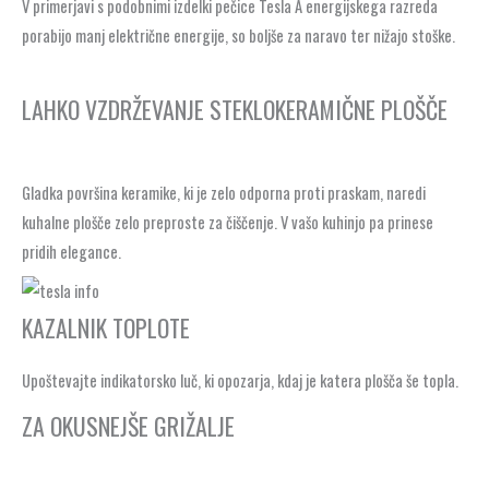
V primerjavi s podobnimi izdelki pečice Tesla A energijskega razreda
porabijo manj električne energije, so boljše za naravo ter nižajo stoške.
LAHKO VZDRŽEVANJE STEKLOKERAMIČNE PLOŠČE
Gladka površina keramike, ki je zelo odporna proti praskam, naredi
kuhalne plošče zelo preproste za čiščenje. V vašo kuhinjo pa prinese
pridih elegance.
KAZALNIK TOPLOTE
Upoštevajte indikatorsko luč, ki opozarja, kdaj je katera plošča še topla.
ZA OKUSNEJŠE GRIŽALJE