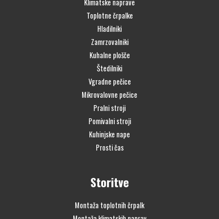
Klimatske naprave
Toplotne črpalke
Hladilniki
Zamrzovalniki
Kuhalne plošče
Štedilniki
Vgradne pečice
Mikrovalovne pečice
Pralni stroji
Pomivalni stroji
Kuhinjske nape
Prosti čas
Storitve
Montaža toplotnih črpalk
Montaža klimatskih naprav