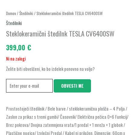
Domov
/
Štedilniki
/ Steklokeramični štedilnk TESLA CV6400SW
Štedilniki
Steklokeramični štedilnk TESLA CV6400SW
399,00
€
Ni na zalogi
Želite biti obveščeni, ko bo izdelek ponovno na voljo?
OBVESTI ME
Prostostoječi štedilnik / Bele barve / steklokeramična plošča – 4 Polja /
Zaslon za prikaz s tremi gumbi/ Časovnik/ Električna pečica 0+6 Funkcij/
Brez pokrova/ Dvojna zatemnjena vrata/1 predal + 1 mreža + 1 globok /
Plastične nogice/ Izvlečni Predal / Kabel ni priložen, Dimenzije: 60cm x