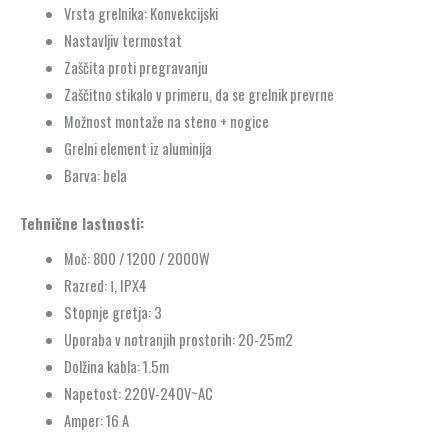
Vrsta grelnika: Konvekcijski
Nastavljiv termostat
Zaščita proti pregravanju
Zaščitno stikalo v primeru, da se grelnik prevrne
Možnost montaže na steno + nogice
Grelni element iz aluminija
Barva: bela
Tehnične lastnosti:
Moč: 800 / 1200 / 2000W
Razred: Ⅰ, IPX4
Stopnje gretja: 3
Uporaba v notranjih prostorih: 20-25m2
Dolžina kabla: 1.5m
Napetost: 220V-240V~AC
Amper: 16 A