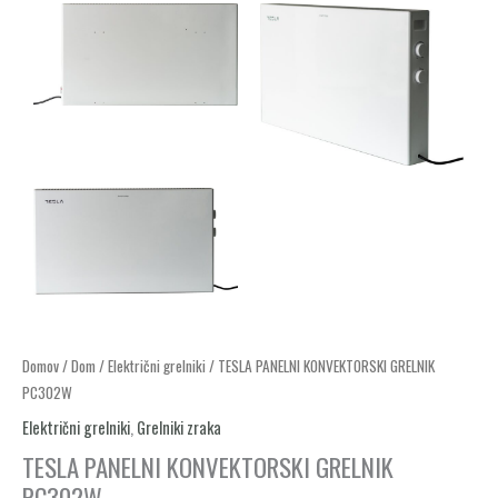
TESLA
Domov
/
Dom
/
Električni grelniki
/ TESLA PANELNI KONVEKTORSKI GRELNIK
PC302W
PANELNI
KONVEKTORSKI
Električni grelniki
,
Grelniki zraka
GRELNIK
TESLA PANELNI KONVEKTORSKI GRELNIK
PC302W
PC302W