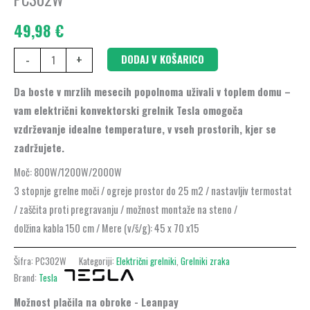
količina
49,98
€
-
+
DODAJ V KOŠARICO
Da boste v mrzlih mesecih popolnoma uživali v toplem domu –
vam električni konvektorski grelnik Tesla omogoča
vzdrževanje idealne temperature, v vseh prostorih, kjer se
zadržujete.
Moč: 800W/1200W/2000W
3 stopnje grelne moči / ogreje prostor do 25 m2 / nastavljiv termostat
/ zaščita proti pregravanju / možnost montaže na steno /
dolžina kabla 150 cm / Mere (v/š/g): 45 x 70 x15
Šifra:
PC302W
Kategoriji:
Električni grelniki
,
Grelniki zraka
Brand:
Tesla
Možnost plačila na obroke - Leanpay