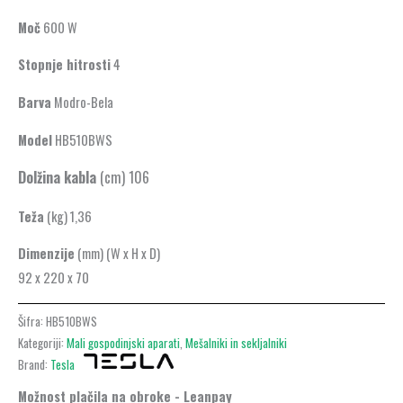
Moč
600 W
Stopnje hitrosti
4
Barva
Modro-Bela
Model
HB510BWS
Dolžina kabla
(cm)
106
Teža
(kg) 1,36
Dimenzije
(mm) (W x H x D)
92 x 220 x 70
Šifra:
HB510BWS
Kategoriji:
Mali gospodinjski aparati
,
Mešalniki in sekljalniki
Brand:
Tesla
Možnost plačila na obroke - Leanpay