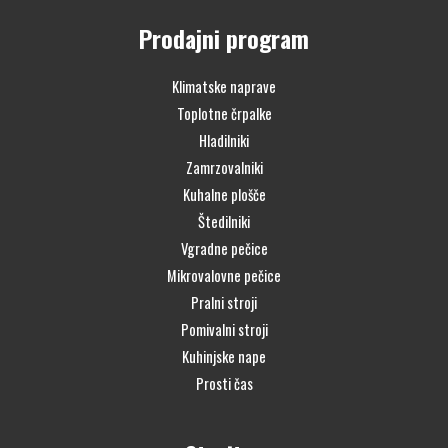
Prodajni program
Klimatske naprave
Toplotne črpalke
Hladilniki
Zamrzovalniki
Kuhalne plošče
Štedilniki
Vgradne pečice
Mikrovalovne pečice
Pralni stroji
Pomivalni stroji
Kuhinjske nape
Prosti čas