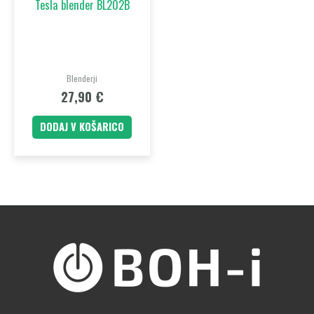
Tesla blender BL202B
Blenderji
27,90
€
DODAJ V KOŠARICO