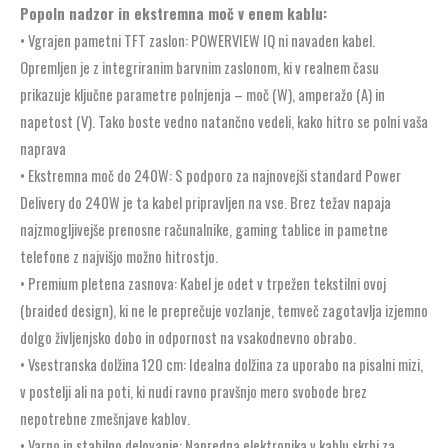
240W
Popoln nadzor in ekstremna moč v enem kablu:
količina
• Vgrajen pametni TFT zaslon: POWERVIEW IQ ni navaden kabel.
Opremljen je z integriranim barvnim zaslonom, ki v realnem času
prikazuje ključne parametre polnjenja – moč (W), amperažo (A) in
napetost (V). Tako boste vedno natančno vedeli, kako hitro se polni vaša
naprava
• Ekstremna moč do 240W: S podporo za najnovejši standard Power
Delivery do 240W je ta kabel pripravljen na vse. Brez težav napaja
najzmogljivejše prenosne računalnike, gaming tablice in pametne
telefone z najvišjo možno hitrostjo.
• Premium pletena zasnova: Kabel je odet v trpežen tekstilni ovoj
(braided design), ki ne le preprečuje vozlanje, temveč zagotavlja izjemno
dolgo življenjsko dobo in odpornost na vsakodnevno obrabo.
• Vsestranska dolžina 120 cm: Idealna dolžina za uporabo na pisalni mizi,
v postelji ali na poti, ki nudi ravno pravšnjo mero svobode brez
nepotrebne zmešnjave kablov.
• Varno in stabilno delovanje: Napredna elektronika v kablu skrbi za