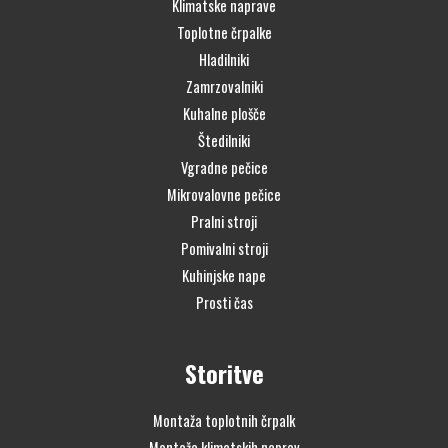
Klimatske naprave
Toplotne črpalke
Hladilniki
Zamrzovalniki
Kuhalne plošče
Štedilniki
Vgradne pečice
Mikrovalovne pečice
Pralni stroji
Pomivalni stroji
Kuhinjske nape
Prosti čas
Storitve
Montaža toplotnih črpalk
Montaža klimatskih naprav