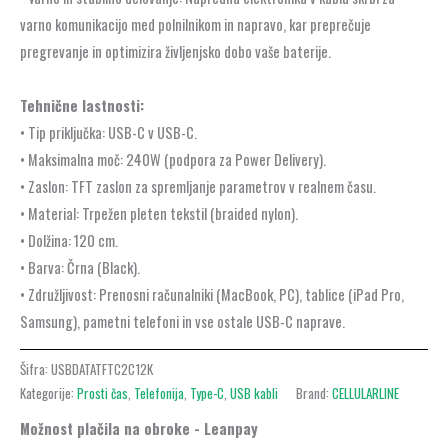
varno komunikacijo med polnilnikom in napravo, kar preprečuje
pregrevanje in optimizira življenjsko dobo vaše baterije.
Tehnične lastnosti:
• Tip priključka: USB-C v USB-C.
• Maksimalna moč: 240W (podpora za Power Delivery).
• Zaslon: TFT zaslon za spremljanje parametrov v realnem času.
• Material: Trpežen pleten tekstil (braided nylon).
• Dolžina: 120 cm.
• Barva: Črna (Black).
• Združljivost: Prenosni računalniki (MacBook, PC), tablice (iPad Pro,
Samsung), pametni telefoni in vse ostale USB-C naprave.
Šifra:
USBDATATFTC2C12K
Kategorije:
Prosti čas
,
Telefonija
,
Type-C
,
USB kabli
Brand:
CELLULARLINE
Možnost plačila na obroke - Leanpay