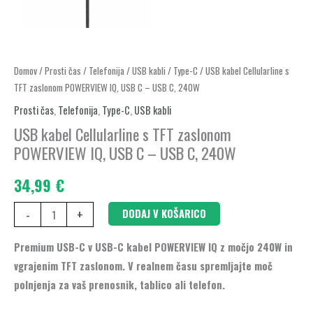
USB
Domov
/
Prosti čas
/
Telefonija
/
USB kabli
/
Type-C
/ USB kabel Cellularline s
TFT zaslonom POWERVIEW IQ, USB C – USB C, 240W
kabel
Cellularline
Prosti čas
,
Telefonija
,
Type-C
,
USB kabli
s
USB kabel Cellularline s TFT zaslonom
TFT
POWERVIEW IQ, USB C – USB C, 240W
zaslonom
34,99
€
POWERVIEW
IQ,
-
+
DODAJ V KOŠARICO
USB
C
Premium USB-C v USB-C kabel POWERVIEW IQ z močjo 240W in
-
vgrajenim TFT zaslonom. V realnem času spremljajte moč
USB
polnjenja za vaš prenosnik, tablico ali telefon.
C,