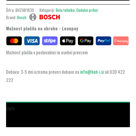
Šifra:
BHZUB1830
Kategoriji:
Bela tehnika
,
Dodatni pribor
Brand:
Bosch
Možnost plačila na obroke - Leanpay
Možnost plačila v poslovalnici in osebni prevzem
Dobava: 3-5 dni oziroma preveri dobavo na
info@boh-i.si
ali 030 422
222
Opis
Dodatne podrobnosti