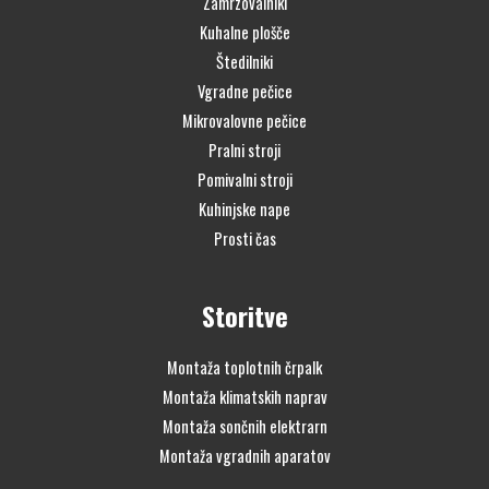
Zamrzovalniki
Kuhalne plošče
Štedilniki
Vgradne pečice
Mikrovalovne pečice
Pralni stroji
Pomivalni stroji
Kuhinjske nape
Prosti čas
Storitve
Montaža toplotnih črpalk
Montaža klimatskih naprav
Montaža sončnih elektrarn
Montaža vgradnih aparatov