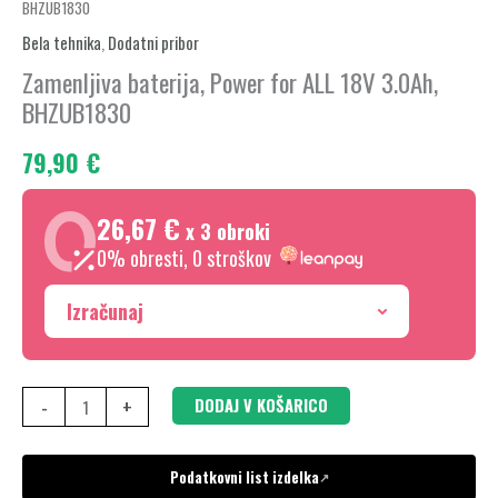
BHZUB1830
baterija,
Power
Bela tehnika
,
Dodatni pribor
for
Zamenljiva baterija, Power for ALL 18V 3.0Ah,
ALL
BHZUB1830
18V
79,90
€
3.0Ah,
BHZUB1830
26,67 €
količina
x 3 obroki
0% obresti, 0 stroškov
Izračunaj
-
+
DODAJ V KOŠARICO
Podatkovni list izdelka
↗