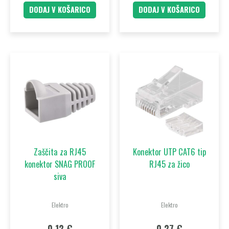
DODAJ V KOŠARICO
DODAJ V KOŠARICO
Zaščita za RJ45
Konektor UTP CAT6 tip
konektor SNAG PROOF
RJ45 za žico
siva
Elektro
Elektro
0,12
€
0,27
€