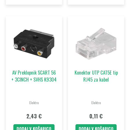
AV Preklopnik SCART 56
Konektor UTP CAT5E tip
+ 3CINCH + SVHS K9304
RJ45 za kabel
Elektro
Elektro
2,43
€
0,11
€
DODAJ V KOŠARICO
DODAJ V KOŠARICO