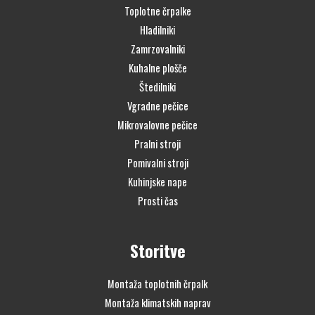
Toplotne črpalke
Hladilniki
Zamrzovalniki
Kuhalne plošče
Štedilniki
Vgradne pečice
Mikrovalovne pečice
Pralni stroji
Pomivalni stroji
Kuhinjske nape
Prosti čas
Storitve
Montaža toplotnih črpalk
Montaža klimatskih naprav