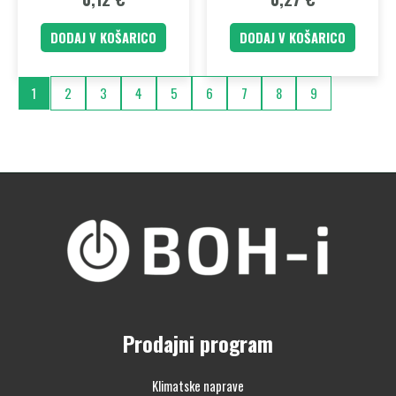
DODAJ V KOŠARICO
DODAJ V KOŠARICO
1
2
3
4
5
6
7
8
9
Prodajni program
Klimatske naprave