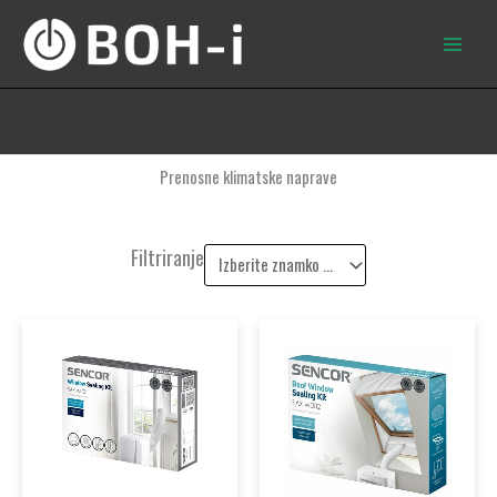
Skip
to
content
Prenosne klimatske naprave
Filtriranje