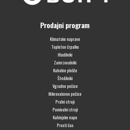
Prodajni program
Klimatske naprave
Toplotne črpalke
Hladilniki
Zamrzovalniki
Kuhalne plošče
Štedilniki
Vgradne pečice
Mikrovalovne pečice
Pralni stroji
Pomivalni stroji
Kuhinjske nape
Prosti čas