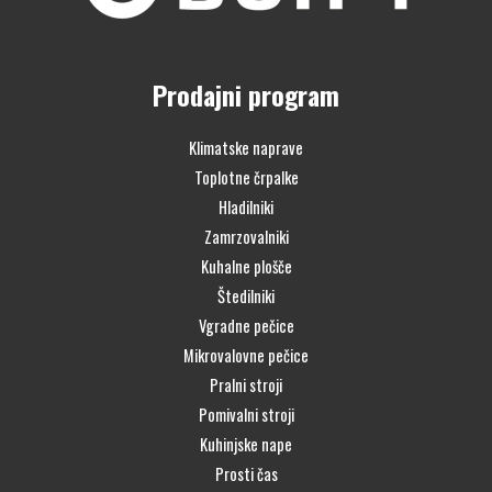
Prodajni program
Klimatske naprave
Toplotne črpalke
Hladilniki
Zamrzovalniki
Kuhalne plošče
Štedilniki
Vgradne pečice
Mikrovalovne pečice
Pralni stroji
Pomivalni stroji
Kuhinjske nape
Prosti čas