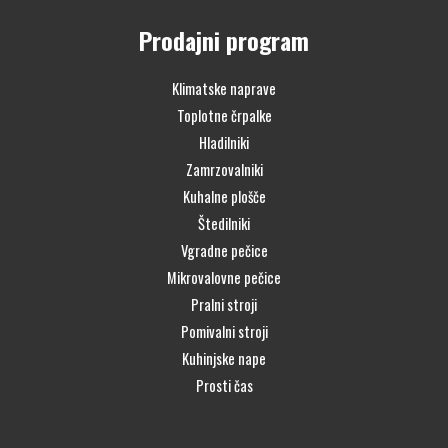
Prodajni program
Klimatske naprave
Toplotne črpalke
Hladilniki
Zamrzovalniki
Kuhalne plošče
Štedilniki
Vgradne pečice
Mikrovalovne pečice
Pralni stroji
Pomivalni stroji
Kuhinjske nape
Prosti čas