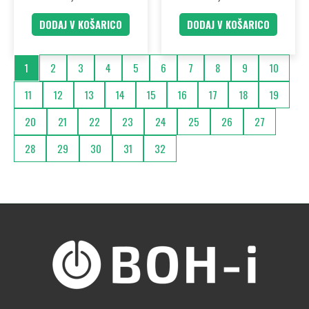
DODAJ V KOŠARICO
DODAJ V KOŠARICO
1
2
3
4
5
6
7
8
9
10
11
12
13
14
15
16
17
18
19
20
21
22
23
24
25
26
27
28
29
30
31
32