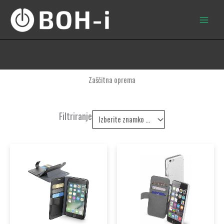
Skip
to
content
Zaščitna oprema
Filtriranje