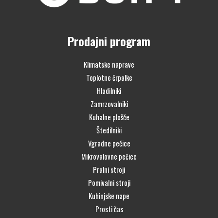
Prodajni program
Klimatske naprave
Toplotne črpalke
Hladilniki
Zamrzovalniki
Kuhalne plošče
Štedilniki
Vgradne pečice
Mikrovalovne pečice
Pralni stroji
Pomivalni stroji
Kuhinjske nape
Prosti čas