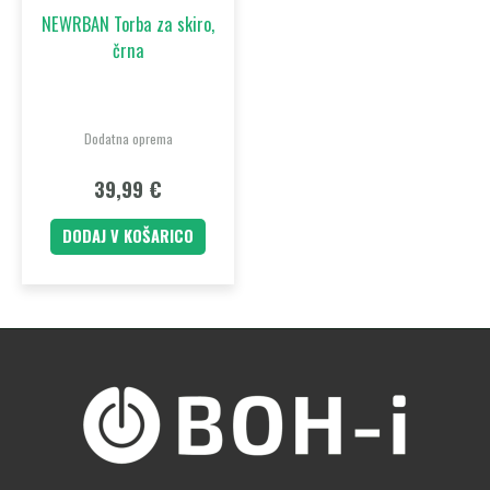
NEWRBAN Torba za skiro,
črna
Dodatna oprema
39,99
€
DODAJ V KOŠARICO