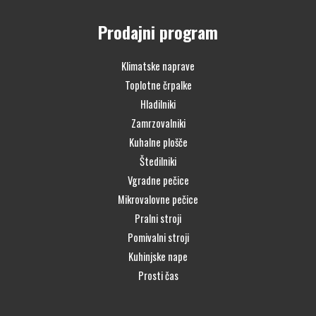
Prodajni program
Klimatske naprave
Toplotne črpalke
Hladilniki
Zamrzovalniki
Kuhalne plošče
Štedilniki
Vgradne pečice
Mikrovalovne pečice
Pralni stroji
Pomivalni stroji
Kuhinjske nape
Prosti čas