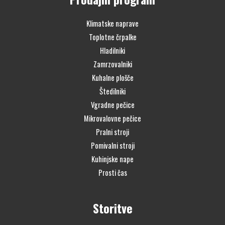
Klimatske naprave
Toplotne črpalke
Hladilniki
Zamrzovalniki
Kuhalne plošče
Štedilniki
Vgradne pečice
Mikrovalovne pečice
Pralni stroji
Pomivalni stroji
Kuhinjske nape
Prosti čas
Storitve