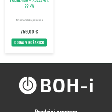
22 kW
Avtomobilska polnilica
759,00
€
DODAJ V KOŠARICO
Prodajni program