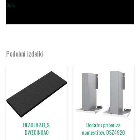
Opis
Dodatne podrobnosti
Podobni izdelki
HEADER2.FI_S,
Dodatni pribor za
DWZ0IN0A0
namestitev, DSZ4920