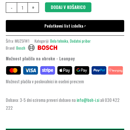
-
+
DODAJ V KOŠARICO
Podatkovni list izdelka
↗
Šifra:
MUZ5FW1
Kategoriji:
Bela tehnika
,
Dodatni pribor
Brand:
Bosch
Možnost plačila na obroke - Leanpay
Možnost plačila v poslovalnici in osebni prevzem
Dobava: 3-5 dni oziroma preveri dobavo na
info@boh-i.si
ali 030 422
222