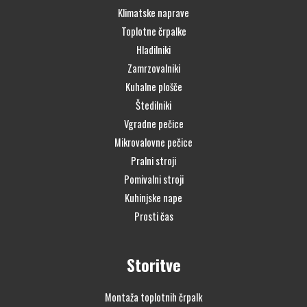
Klimatske naprave
Toplotne črpalke
Hladilniki
Zamrzovalniki
Kuhalne plošče
Štedilniki
Vgradne pečice
Mikrovalovne pečice
Pralni stroji
Pomivalni stroji
Kuhinjske nape
Prosti čas
Storitve
Montaža toplotnih črpalk