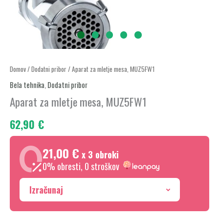
Aparat
Domov
/
Dodatni pribor
/ Aparat za mletje mesa, MUZ5FW1
za
Bela tehnika
,
Dodatni pribor
mletje
Aparat za mletje mesa, MUZ5FW1
mesa,
62,90
€
MUZ5FW1
količina
21,00 €
x 3 obroki
0% obresti, 0 stroškov
Izračunaj