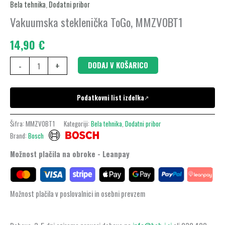
steklenička
Bela tehnika
,
Dodatni pribor
ToGo,
Vakuumska steklenička ToGo, MMZV0BT1
MMZV0BT1
14,90
€
količina
-
+
DODAJ V KOŠARICO
Podatkovni list izdelka
↗
Šifra:
MMZV0BT1
Kategoriji:
Bela tehnika
,
Dodatni pribor
Brand:
Bosch
Možnost plačila na obroke - Leanpay
Možnost plačila v poslovalnici in osebni prevzem