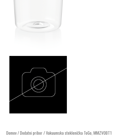
Vakuumska
Domov
/
Dodatni pribor
/ Vakuumska steklenička ToGo, MMZV0BT1