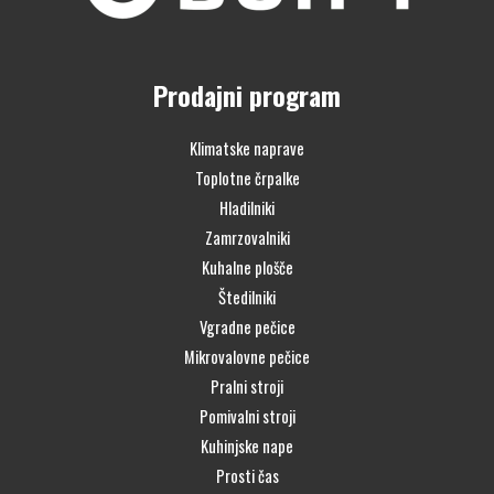
Prodajni program
Klimatske naprave
Toplotne črpalke
Hladilniki
Zamrzovalniki
Kuhalne plošče
Štedilniki
Vgradne pečice
Mikrovalovne pečice
Pralni stroji
Pomivalni stroji
Kuhinjske nape
Prosti čas