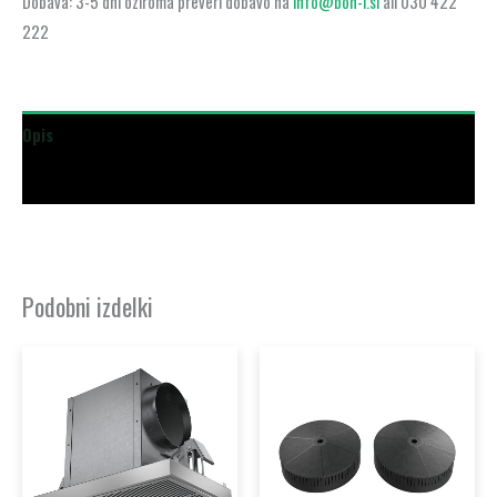
Dobava: 3-5 dni oziroma preveri dobavo na
info@boh-i.si
ali 030 422
222
Opis
Dodatne podrobnosti
Podobni izdelki