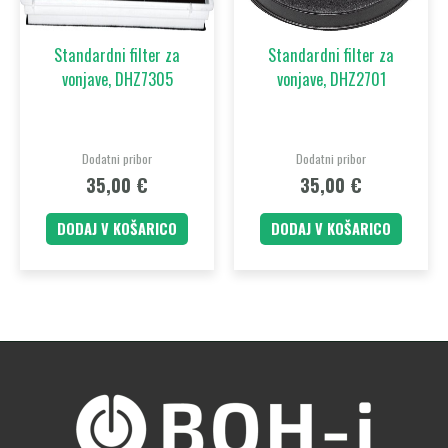
Standardni filter za
Standardni filter za
vonjave, DHZ7305
vonjave, DHZ2701
Dodatni pribor
Dodatni pribor
35,00
€
35,00
€
DODAJ V KOŠARICO
DODAJ V KOŠARICO