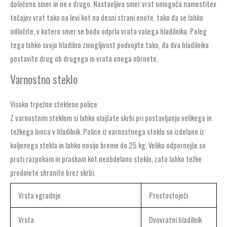
določeno smer in ne v drugo. Nastavljiva smer vrat omogoča namestitev
tečajev vrat tako na levi kot na desni strani enote, tako da se lahko
odločite, v katero smer se bodo odprla vrata vašega hladilnika. Poleg
tega lahko svojo hladilno zmogljivost podvojite tako, da dva hladilnika
postavite drug ob drugega in vrata enega obrnete.
Varnostno steklo
Visoko trpežne steklene police
Z varnostnim steklom si lahko olajšate skrbi pri postavljanju velikega in
težkega lonca v hladilnik. Police iz varnostnega stekla so izdelane iz
kaljenega stekla in lahko nosijo breme do 25 kg. Veliko odpornejše so
proti razpokam in praskam kot neobdelano steklo, zato lahko težke
predmete shranite brez skrbi.
Vrsta vgradnje
Prostostoječi
Vrsta
Dvovratni hladilnik