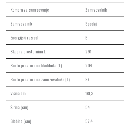
Komora za zamrzovanje
Zamrzovalnik
Zamrzovalnik
Spodaj
Energijski razred
E
Skupna prostornina L
291
Bruto prostornina hladilnika (L)
204
Bruto prostornina zamrzovalnika (L)
87
Višina cm
181,3
Širina (cm)
54
Globina (cm)
57.4