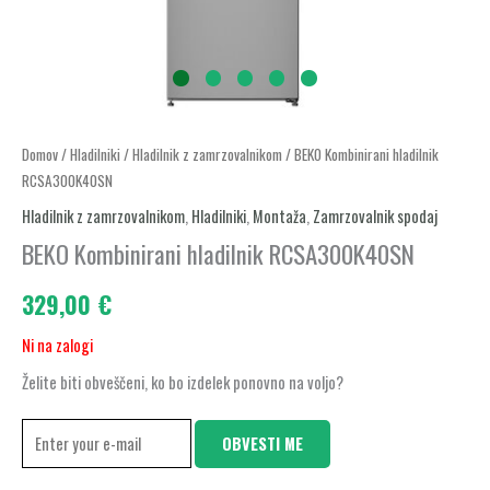
Domov
/
Hladilniki
/
Hladilnik z zamrzovalnikom
/ BEKO Kombinirani hladilnik
RCSA300K40SN
Hladilnik z zamrzovalnikom
,
Hladilniki
,
Montaža
,
Zamrzovalnik spodaj
BEKO Kombinirani hladilnik RCSA300K40SN
329,00
€
Ni na zalogi
Želite biti obveščeni, ko bo izdelek ponovno na voljo?
OBVESTI ME