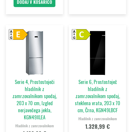
DODAJ V KOŠARICO
Serie 4, Prostostoječi
Serie 6, Prostostoječ
hladilnik z
hladilnik z
zamrzovalnikom spodaj,
zamrzovalnikom spodaj,
203 x 70 cm, Izgled
steklena vrata, 203 x 70
nerjavečega jekla,
cm, Črna, KGN49LBCF
KGN49XLEA
Hladilnik z zamrzovalnikom
1.328,99
€
Hladilnik z zamrzovalnikom