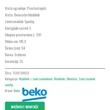
Vrsta vgradnje:
Prostostoječi
Vrsta:
Dvovratni hladilnik
Zamrzovalnik:
Spodaj
Energijski razred:
E
Skupna prostornina L:
291
Višina cm:
181,3
Širina (cm):
54
Barva:
Srebrna
Garancija:
2L
Šifra:
7520720033
Kategorije:
Hladilnik z zamrzovalnikom
,
Hladilniki
,
Montaža
,
Zamrzovalnik
spodaj
Brand:
Beko
MOŽNOST MONTAŽE