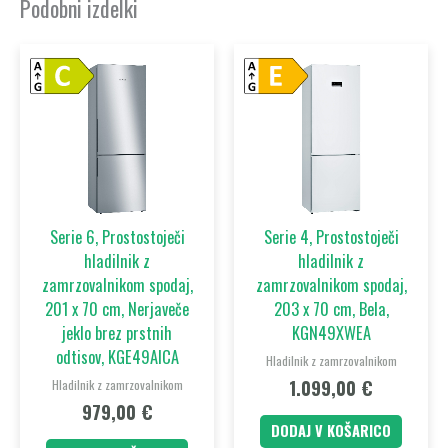
Podobni izdelki
Serie 6, Prostostoječi
Serie 4, Prostostoječi
hladilnik z
hladilnik z
zamrzovalnikom spodaj,
zamrzovalnikom spodaj,
201 x 70 cm, Nerjaveče
203 x 70 cm, Bela,
jeklo brez prstnih
KGN49XWEA
odtisov, KGE49AICA
Hladilnik z zamrzovalnikom
1.099,00
€
Hladilnik z zamrzovalnikom
979,00
€
DODAJ V KOŠARICO