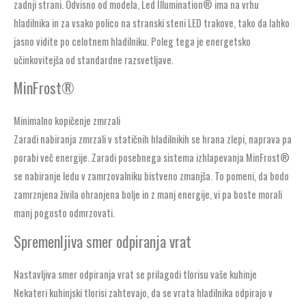
zadnji strani. Odvisno od modela, Led Illumination® ima na vrhu
hladilnika in za vsako polico na stranski steni LED trakove, tako da lahko
jasno vidite po celotnem hladilniku. Poleg tega je energetsko
učinkovitejša od standardne razsvetljave.
MinFrost®
Minimalno kopičenje zmrzali
Zaradi nabiranja zmrzali v statičnih hladilnikih se hrana zlepi, naprava pa
porabi več energije. Zaradi posebnega sistema izhlapevanja MinFrost®
se nabiranje ledu v zamrzovalniku bistveno zmanjša. To pomeni, da bodo
zamrznjena živila ohranjena bolje in z manj energije, vi pa boste morali
manj pogosto odmrzovati.
Spremenljiva smer odpiranja vrat
Nastavljiva smer odpiranja vrat se prilagodi tlorisu vaše kuhinje
Nekateri kuhinjski tlorisi zahtevajo, da se vrata hladilnika odpirajo v