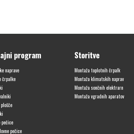
ajni program
Storitve
ke naprave
Montaža toplotnih črpalk
e črpalke
Montaža klimatskih naprav
ki
Montaža sončnih elektrarn
alniki
Montaža vgradnih aparatov
 plošče
ki
 pečice
lovne pečice