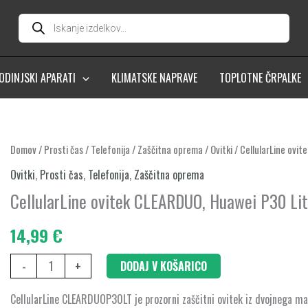
Products
search
ODINJSKI APARATI
KLIMATSKE NAPRAVE
TOPLOTNE ČRPALKE
CellularLine
Domov
/
Prosti čas
/
Telefonija
/
Zaščitna oprema
/
Ovitki
/ CellularLine ovi
ovitek
Ovitki
,
Prosti čas
,
Telefonija
,
Zaščitna oprema
CLEARDUO,
CellularLine ovitek CLEARDUO, Huawei P30 Li
Huawei
P30
14,99
€
Lite
-
+
DODAJ V KOŠARICO
količina
CellularLine CLEARDUOP30LT je prozorni zaščitni ovitek iz dvojnega mater