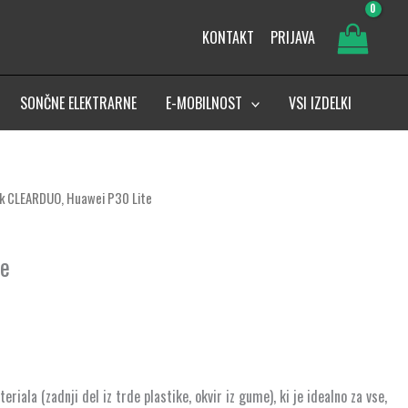
KONTAKT
PRIJAVA
SONČNE ELEKTRARNE
E-MOBILNOST
VSI IZDELKI
tek CLEARDUO, Huawei P30 Lite
te
iala (zadnji del iz trde plastike, okvir iz gume), ki je idealno za vse,