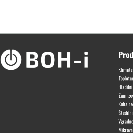
Prod
Klimats
Toplotn
Hladilni
Zamrzov
Kuhalne
Štedilni
Vgradne
Mikrova