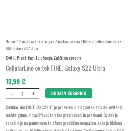
CellularLine
Domov
/
Prosti čas
/
Telefonija
/
Zaščitna oprema
/
Ovitki
/ CellularLine ovitek
FINE, Galaxy S22 Ultra
ovitek
FINE,
Ovitki
,
Prosti čas
,
Telefonija
,
Zaščitna oprema
Galaxy
CellularLine ovitek FINE, Galaxy S22 Ultra
S22
13,99
€
Ultra
količina
-
+
DODAJ V KOŠARICO
CellularLine FINECGALS22UT je prozoren in eleganten zaščitni ovitek iz
mehke gume, ki zaščiti vaš telefon pred udarci in praskami. Ovitek je
tanek in je na pametnem telefonu praktično neopazen, zato je idelana
rešitev za vse, ki želijo ohraniti izgled telefona. Za Samsung Galaxy S22